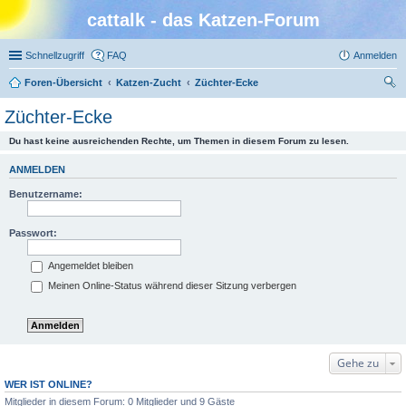
cattalk - das Katzen-Forum
Schnellzugriff
FAQ
Anmelden
Foren-Übersicht
Katzen-Zucht
Züchter-Ecke
uc
Züchter-Ecke
he
Du hast keine ausreichenden Rechte, um Themen in diesem Forum zu lesen.
ANMELDEN
Benutzername:
Passwort:
Angemeldet bleiben
Meinen Online-Status während dieser Sitzung verbergen
Gehe zu
WER IST ONLINE?
Mitglieder in diesem Forum: 0 Mitglieder und 9 Gäste