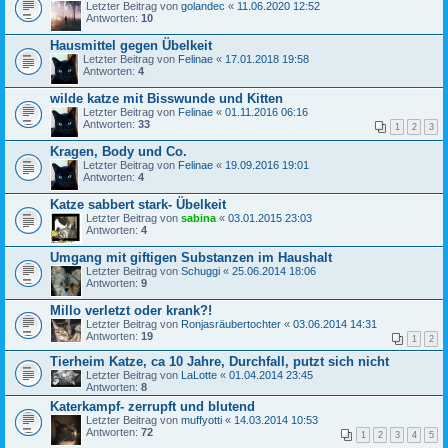
Letzter Beitrag von
golandec
«
11.06.2020 12:52
Antworten:
10
Hausmittel gegen Übelkeit
Letzter Beitrag von
Felinae
«
17.01.2018 19:58
Antworten:
4
wilde katze mit Bisswunde und Kitten
Letzter Beitrag von
Felinae
«
01.11.2016 06:16
Antworten:
33
1
2
3
Kragen, Body und Co.
Letzter Beitrag von
Felinae
«
19.09.2016 19:01
Antworten:
4
Katze sabbert stark- Übelkeit
Letzter Beitrag von
sabina
«
03.01.2015 23:03
Antworten:
4
Umgang mit giftigen Substanzen im Haushalt
Letzter Beitrag von
Schuggi
«
25.06.2014 18:06
Antworten:
9
Millo verletzt oder krank?!
Letzter Beitrag von
Ronjasräubertochter
«
03.06.2014 14:31
Antworten:
19
1
2
Tierheim Katze, ca 10 Jahre, Durchfall, putzt sich nicht
Letzter Beitrag von
LaLotte
«
01.04.2014 23:45
Antworten:
8
Katerkampf- zerrupft und blutend
Letzter Beitrag von
muffyotti
«
14.03.2014 10:53
Antworten:
72
1
2
3
4
5