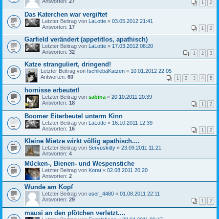
Antworten:
27
1
2
Das Katerchen war vergiftet
Letzter Beitrag von
LaLotte
«
03.05.2012 21:41
Antworten:
17
1
2
Garfield verändert (appetitlos, apathisch)
Letzter Beitrag von
LaLotte
«
17.03.2012 08:20
Antworten:
32
1
2
3
Katze stranguliert, dringend!
Letzter Beitrag von
IschliebäKatzen
«
10.01.2012 22:05
Antworten:
60
1
2
3
4
5
hornisse erbeutet!
Letzter Beitrag von
sabina
«
20.10.2011 20:39
Antworten:
18
1
2
Boomer Eiterbeutel unterm Kinn
Letzter Beitrag von
LaLotte
«
16.10.2011 12:39
Antworten:
16
1
2
Kleine Mietze wirkt völlig apathisch....
Letzter Beitrag von
Servuskitty
«
23.09.2011 11:21
Antworten:
4
Mücken-, Bienen- und Wespenstiche
Letzter Beitrag von
Korat
«
02.08.2011 20:20
Antworten:
2
Wunde am Kopf
Letzter Beitrag von
user_4480
«
01.08.2011 22:11
Antworten:
29
1
2
mausi an den pfötchen verletzt....