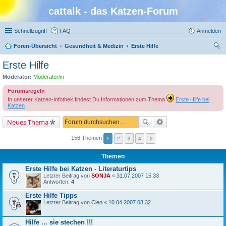
cattalk - das Katzen-Forum
Schnellzugriff
FAQ
Anmelden
Foren-Übersicht
Gesundheit & Medizin
Erste Hilfe
uc
Erste Hilfe
he
Moderator:
Moderator/in
Forumsregeln
In unserer Katzen-Infothek findest Du Informationen zum Thema
Erste Hilfe bei
Katzen
Neues Thema
156 Themen
1
2
3
4
Themen
Erste Hilfe bei Katzen - Literaturtips
Letzter Beitrag von
SONJA
«
31.07.2007 15:33
Antworten:
4
Erste Hilfe Tipps
Letzter Beitrag von
Cleo
«
10.04.2007 08:32
Hilfe ... sie stechen !!!