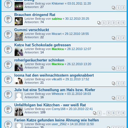
Letzter Beitrag von
Khitomer
«
03.01.2011 11:20
Antworten:
27
1
2
Brauchen dringend Rat
Letzter Beitrag von
sabina
«
30.12.2010 20:25
Antworten:
74
1
2
3
4
5
Gummi verschluckt
Letzter Beitrag von
Mozart
«
29.12.2010 18:55
Antworten:
22
1
2
Katze hat Schokolade gefressen
Letzter Beitrag von
Mackica
«
28.12.2010 12:07
Antworten:
14
roher/geräucherter schinken
Letzter Beitrag von
Mackica
«
26.12.2010 13:20
Antworten:
15
1
2
loona hat den weihnachtsstern angeknabbert
Letzter Beitrag von
vilica65
«
29.11.2010 17:52
Antworten:
21
1
2
Jule hat eine Schwellung am Hals bzw. Kiefer
Letzter Beitrag von
Wheezie
«
03.11.2010 18:03
Antworten:
16
1
2
Unfallfolgen bei Kätzchen - wer weiß Rat
Letzter Beitrag von
Corny168
«
20.10.2010 22:41
Antworten:
109
1
…
5
6
7
8
Ferien Katze gefunden keine Ahnung wie helfen
Letzter Beitrag von
user_2562
«
14.10.2010 11:50
Antworten:
35