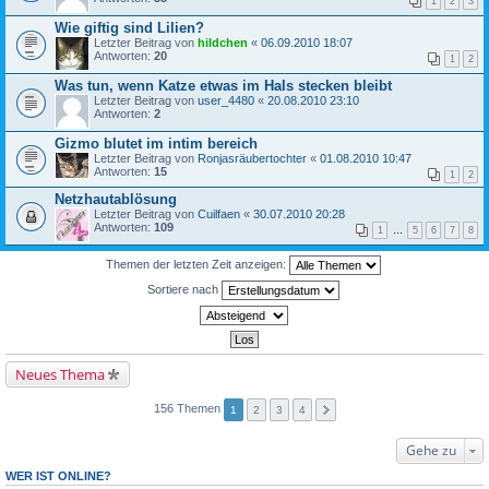
1
2
3
Wie giftig sind Lilien?
Letzter Beitrag von
hildchen
«
06.09.2010 18:07
Antworten:
20
1
2
Was tun, wenn Katze etwas im Hals stecken bleibt
Letzter Beitrag von
user_4480
«
20.08.2010 23:10
Antworten:
2
Gizmo blutet im intim bereich
Letzter Beitrag von
Ronjasräubertochter
«
01.08.2010 10:47
Antworten:
15
1
2
Netzhautablösung
Letzter Beitrag von
Cuilfaen
«
30.07.2010 20:28
Antworten:
109
1
…
5
6
7
8
Themen der letzten Zeit anzeigen:
Sortiere nach
Neues Thema
156 Themen
1
2
3
4
Gehe zu
WER IST ONLINE?