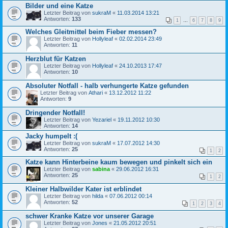
Bilder und eine Katze
Letzter Beitrag von
sukraM
«
11.03.2014 13:21
Antworten:
133
1
…
6
7
8
9
Welches Gleitmittel beim Fieber messen?
Letzter Beitrag von
Hollyleaf
«
02.02.2014 23:49
Antworten:
11
Herzblut für Katzen
Letzter Beitrag von
Hollyleaf
«
24.10.2013 17:47
Antworten:
10
Absoluter Notfall - halb verhungerte Katze gefunden
Letzter Beitrag von
Athari
«
13.12.2012 11:22
Antworten:
9
Dringender Notfall!
Letzter Beitrag von
Yezariel
«
19.11.2012 10:30
Antworten:
14
Jacky humpelt :(
Letzter Beitrag von
sukraM
«
17.07.2012 14:30
Antworten:
25
1
2
Katze kann Hinterbeine kaum bewegen und pinkelt sich ein
Letzter Beitrag von
sabina
«
29.06.2012 16:31
Antworten:
25
1
2
Kleiner Halbwilder Kater ist erblindet
Letzter Beitrag von
hilda
«
07.06.2012 00:14
Antworten:
52
1
2
3
4
schwer Kranke Katze vor unserer Garage
Letzter Beitrag von
Jones
«
21.05.2012 20:51