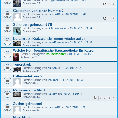
Letzter Beitrag von
Engelcheen
«
28.04.2011 00:47
Antworten:
25
1
2
Gestochen von einer Hummel?
Letzter Beitrag von
user_4480
«
28.03.2011 19:41
Antworten:
22
1
2
Scherben gefressen??!!
Letzter Beitrag von
Schmusekatze
«
27.03.2011 09:54
Antworten:
14
Luna kratzt Kratzwunde immer wieder auf :-(
Letzter Beitrag von
LunaBennouna
«
12.03.2011 09:30
Antworten:
6
Welche Homöopathische Hausapotheke für Katzen
Letzter Beitrag von
Räubertochter
«
01.03.2011 16:15
Antworten:
1
Tonerstaub
Letzter Beitrag von
sukraM
«
24.02.2011 20:20
Antworten:
2
Fallenverletzung?
Letzter Beitrag von
Maumel
«
04.02.2011 08:03
Antworten:
7
Reißzweck im Maul
Letzter Beitrag von
LaLotte
«
05.01.2011 01:14
Antworten:
56
1
2
3
4
Zucker gefressen!
Letzter Beitrag von
user_4480
«
03.01.2011 18:35
Antworten:
9
Nase blutig