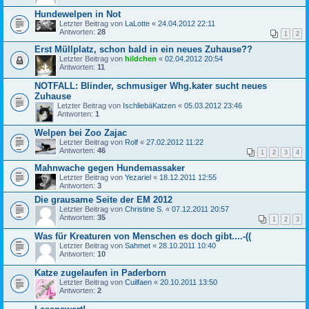
Hundewelpen in Not
Letzter Beitrag von
LaLotte
«
24.04.2012 22:11
Antworten:
28
1
2
Erst Müllplatz, schon bald in ein neues Zuhause??
Letzter Beitrag von
hildchen
«
02.04.2012 20:54
Antworten:
11
NOTFALL: Blinder, schmusiger Whg.kater sucht neues
Zuhause
Letzter Beitrag von
IschliebäKatzen
«
05.03.2012 23:46
Antworten:
1
Welpen bei Zoo Zajac
Letzter Beitrag von
Rolf
«
27.02.2012 11:22
Antworten:
46
1
2
3
4
Mahnwache gegen Hundemassaker
Letzter Beitrag von
Yezariel
«
18.12.2011 12:55
Antworten:
3
Die grausame Seite der EM 2012
Letzter Beitrag von
Christine S.
«
07.12.2011 20:57
Antworten:
35
1
2
3
Was für Kreaturen von Menschen es doch gibt....-((
Letzter Beitrag von
Sahmet
«
28.10.2011 10:40
Antworten:
10
Katze zugelaufen in Paderborn
Letzter Beitrag von
Cuilfaen
«
20.10.2011 13:50
Antworten:
2