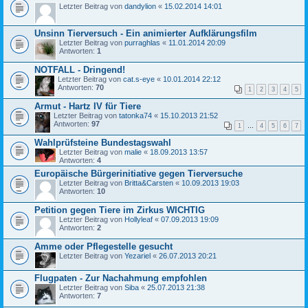
Letzter Beitrag von
dandylion
«
15.02.2014 14:01
Unsinn Tierversuch - Ein animierter Aufklärungsfilm
Letzter Beitrag von
purraghlas
«
11.01.2014 20:09
Antworten:
1
NOTFALL - Dringend!
Letzter Beitrag von
cat.s-eye
«
10.01.2014 22:12
Antworten:
70
1
2
3
4
5
Armut - Hartz IV für Tiere
Letzter Beitrag von
tatonka74
«
15.10.2013 21:52
Antworten:
97
1
…
4
5
6
7
Wahlprüfsteine Bundestagswahl
Letzter Beitrag von
malie
«
18.09.2013 13:57
Antworten:
4
Europäische Bürgerinitiative gegen Tierversuche
Letzter Beitrag von
Britta&Carsten
«
10.09.2013 19:03
Antworten:
10
Petition gegen Tiere im Zirkus WICHTIG
Letzter Beitrag von
Hollyleaf
«
07.09.2013 19:09
Antworten:
2
Amme oder Pflegestelle gesucht
Letzter Beitrag von
Yezariel
«
26.07.2013 20:21
Flugpaten - Zur Nachahmung empfohlen
Letzter Beitrag von
Siba
«
25.07.2013 21:38
Antworten:
7