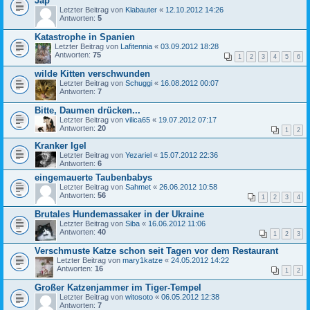
Jap
Letzter Beitrag von
Klabauter
«
12.10.2012 14:26
Antworten:
5
Katastrophe in Spanien
Letzter Beitrag von
Lafitennia
«
03.09.2012 18:28
Antworten:
75
1
2
3
4
5
6
wilde Kitten verschwunden
Letzter Beitrag von
Schuggi
«
16.08.2012 00:07
Antworten:
7
Bitte, Daumen drücken...
Letzter Beitrag von
vilica65
«
19.07.2012 07:17
Antworten:
20
1
2
Kranker Igel
Letzter Beitrag von
Yezariel
«
15.07.2012 22:36
Antworten:
6
eingemauerte Taubenbabys
Letzter Beitrag von
Sahmet
«
26.06.2012 10:58
Antworten:
56
1
2
3
4
Brutales Hundemassaker in der Ukraine
Letzter Beitrag von
Siba
«
16.06.2012 11:06
Antworten:
40
1
2
3
Verschmuste Katze schon seit Tagen vor dem Restaurant
Letzter Beitrag von
mary1katze
«
24.05.2012 14:22
Antworten:
16
1
2
Großer Katzenjammer im Tiger-Tempel
Letzter Beitrag von
witosoto
«
06.05.2012 12:38
Antworten:
7