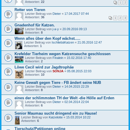
Antworten:
22
1
2
Retter von Tieren
Letzter Beitrag von
Dieter
«
17.04.2017 07:44
Antworten:
36
1
2
3
Gnadenhof für Katzen.
Letzter Beitrag von
j-a-y
«
20.09.2016 09:13
Antworten:
8
Wenn alles über den Kopf wächst.....
Letzter Beitrag von
IschliebäKatzen
«
21.05.2016 12:47
Antworten:
1
Krefelder Tierheim wegen Katzenseuche geschlossen
Letzter Beitrag von
Finalein
«
15.02.2016 17:40
Antworten:
2
Löwe Cecil wird zur Jagdtrophäe
Letzter Beitrag von
SONJA
«
05.08.2015 22:03
Antworten:
10
Keine Gewalt gegen Tiere - FB ändert seine NUB
Letzter Beitrag von
Dieter
«
14.04.2015 22:29
Antworten:
8
eines der schlimmsten TH der Welt -die Hölle auf Erden
Letzter Beitrag von
Dieter
«
02.04.2014 22:04
Antworten:
6
Senior Maumau sucht dringend ein zu Hause!
Letzter Beitrag von
Katzelotte
«
15.03.2014 10:22
Antworten:
6
Tierschutz/Petitionen online