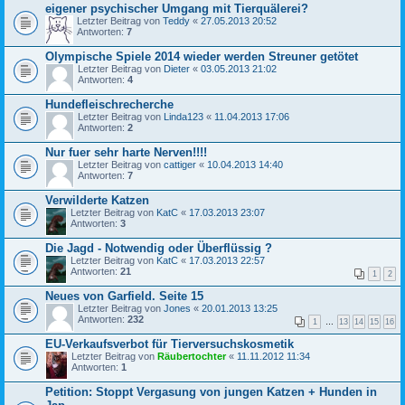
eigener psychischer Umgang mit Tierquälerei?
Letzter Beitrag von
Teddy
«
27.05.2013 20:52
Antworten:
7
Olympische Spiele 2014 wieder werden Streuner getötet
Letzter Beitrag von
Dieter
«
03.05.2013 21:02
Antworten:
4
Hundefleischrecherche
Letzter Beitrag von
Linda123
«
11.04.2013 17:06
Antworten:
2
Nur fuer sehr harte Nerven!!!!
Letzter Beitrag von
cattiger
«
10.04.2013 14:40
Antworten:
7
Verwilderte Katzen
Letzter Beitrag von
KatC
«
17.03.2013 23:07
Antworten:
3
Die Jagd - Notwendig oder Überflüssig ?
Letzter Beitrag von
KatC
«
17.03.2013 22:57
Antworten:
21
1
2
Neues von Garfield. Seite 15
Letzter Beitrag von
Jones
«
20.01.2013 13:25
Antworten:
232
1
…
13
14
15
16
EU-Verkaufsverbot für Tierversuchskosmetik
Letzter Beitrag von
Räubertochter
«
11.11.2012 11:34
Antworten:
1
Petition: Stoppt Vergasung von jungen Katzen + Hunden in