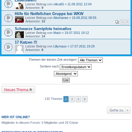
Lesenswert!
Letzter Beitrag von
vilica65
«
11.09.2011 12:04
Antworten:
9
Hilfe für Notfellchen Gruppe bei WKW
Letzter Beitrag von
Aleshanee
«
16.08.2011 08:55
Antworten:
15
1
2
Schwarze Samtpfote heimatlos
Letzter Beitrag von
Matzi
«
19.07.2011 19:12
Antworten:
14
17 Katzen !!!
Letzter Beitrag von
Lillymaus
«
17.07.2011 19:29
Antworten:
8
Themen der letzten Zeit anzeigen:
Sortiere nach
Neues Thema
130 Themen
1
2
3
Gehe zu
WER IST ONLINE?
Mitglieder in diesem Forum: 0 Mitglieder und 29 Gäste