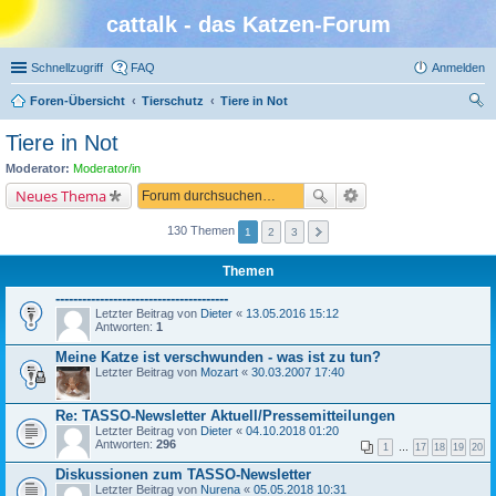
cattalk - das Katzen-Forum
Schnellzugriff
FAQ
Anmelden
Foren-Übersicht
Tierschutz
Tiere in Not
uc
Tiere in Not
he
Moderator:
Moderator/in
Neues Thema
130 Themen
1
2
3
Themen
---------------------------------------
Letzter Beitrag von
Dieter
«
13.05.2016 15:12
Antworten:
1
Meine Katze ist verschwunden - was ist zu tun?
Letzter Beitrag von
Mozart
«
30.03.2007 17:40
Re: TASSO-Newsletter Aktuell/Pressemitteilungen
Letzter Beitrag von
Dieter
«
04.10.2018 01:20
Antworten:
296
1
…
17
18
19
20
Diskussionen zum TASSO-Newsletter
Letzter Beitrag von
Nurena
«
05.05.2018 10:31