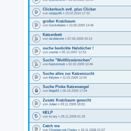
Clickerbuch evtl. plus Clicker
von
skippy96
» 23.02.2010 17:32
großer Kratzbaum
von
Geckobabe
» 10.06.2009 14:46
Katzenbett
von
nicobienne
» 07.06.2009 20:14
suche bestickte Halstücher !
von
coonie
» 05.10.2007 12:53
Suche "Wollfilzwürmchen"
von
Katzenmutt
» 02.02.2009 10:46
Suche alles zur Katzenzucht
von
Kittylee
» 11.03.2009 10:04
Suche Pinke Katzenangel
von
Maja83
» 06.03.2009 17:04
Zusatz Kratzbaum gesucht
von
Julian
» 09.11.2008 18:03
HELP
von
st-ury
» 28.11.2008 01:39
Catch me
von
Christian mit Chelsy
» 18.11.2008 21:07