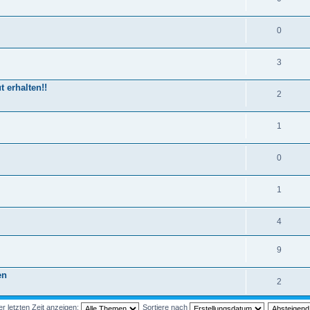
0
3
t erhalten!!
2
1
0
1
4
9
en
2
 letzten Zeit anzeigen:
Sortiere nach