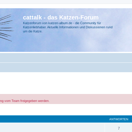
cattalk - das Katzen-Forum
Katzenforum von katzen-album.de - die Community für
Katzenliebhaber. Aktuelle Informationen und Diskussionen rund
um die Katze.
ichung vom Team freigegeben werden.
ANTWORTEN
7