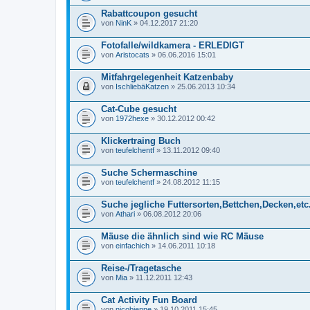
Rabattcoupon gesucht
von
NinK
» 04.12.2017 21:20
Fotofalle/wildkamera - ERLEDIGT
von
Aristocats
» 06.06.2016 15:01
Mitfahrgelegenheit Katzenbaby
von
IschliebäKatzen
» 25.06.2013 10:34
Cat-Cube gesucht
von
1972hexe
» 30.12.2012 00:42
Klickertraing Buch
von
teufelchentf
» 13.11.2012 09:40
Suche Schermaschine
von
teufelchentf
» 24.08.2012 11:15
Suche jegliche Futtersorten,Bettchen,Decken,etc
von
Athari
» 06.08.2012 20:06
Mäuse die ähnlich sind wie RC Mäuse
von
einfachich
» 14.06.2011 10:18
Reise-/Tragetasche
von
Mia
» 11.12.2011 12:43
Cat Activity Fun Board
von
nicobienne
» 19.10.2011 15:45