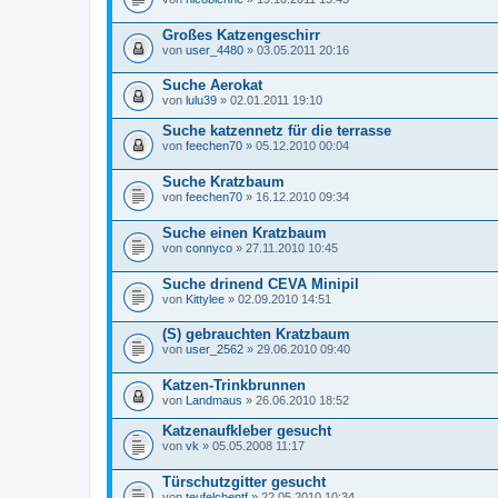
Großes Katzengeschirr
von
user_4480
» 03.05.2011 20:16
Suche Aerokat
von
lulu39
» 02.01.2011 19:10
Suche katzennetz für die terrasse
von
feechen70
» 05.12.2010 00:04
Suche Kratzbaum
von
feechen70
» 16.12.2010 09:34
Suche einen Kratzbaum
von
connyco
» 27.11.2010 10:45
Suche drinend CEVA Minipil
von
Kittylee
» 02.09.2010 14:51
(S) gebrauchten Kratzbaum
von
user_2562
» 29.06.2010 09:40
Katzen-Trinkbrunnen
von
Landmaus
» 26.06.2010 18:52
Katzenaufkleber gesucht
von
vk
» 05.05.2008 11:17
Türschutzgitter gesucht
von
teufelchentf
» 22.05.2010 10:34