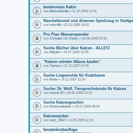
bestimmtes Kaklo
von
BiancaSevilla
» 11.10.2008 14:41
Rascheltunnel und diverses Spielzeug in Stuttga
von
mira+lilli
» 23.10.2008 20:02
Pro Plan Wasserspender
von
Christian mit Chelsy
» 26.09.2008 20:32
Suche Bücher über Katzen - ALLES!
von
Kittylee
» 23.07.2008 10:05
"Katzen würden Mäuse kaufen"
von
Tamara
» 27.11.2007 07:45
Suche Liegemulde für Kratzbaum
von
Kimbi
» 14.12.2007 11:50
Suche: Dr. Wolf, Tiersprechstunde für Katzen
von
ivonne 83
» 06.05.2008 23:20
Suche Katzengeschirr
von
Schmusakatze
» 16.07.2008 09:54
Katzenwecker
von
user_2562
» 11.05.2008 22:18
fensterbrettauflage