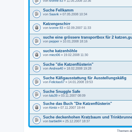
von
ivonne 83
» 11.05.2008 10:36
Suche Fellkamm
von
Saavik
» 07.05.2008 10:34
Katzengeschirr
von
ivonne 83
» 02.09.2007 11:33
suche eine grössere transportbox für 2 katzen,gu
von
pepper
» 10.01.2008 18:16
suche katzenhöhle
von
miezi06
» 19.02.2008 11:30
Suche "die Katzenflüsterin"
von
Andrea40
» 18.02.2008 19:28
Suche Käfigausstattung für Ausstellungskäfig
von
Felicitas67
» 14.01.2008 19:53
Suche Snuggle Safe
von
lulu39
» 03.11.2007 08:09
Suche das Buch "Die Katzenflüsterin"
von
Kimbi
» 07.11.2007 19:44
Suche deckenhohen Kratzbaum und Trinkbrunn
von
barbie84
» 25.12.2007 18:37
Themen der