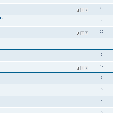
23
1
2
rt
2
15
1
2
1
5
17
1
2
6
0
4
0