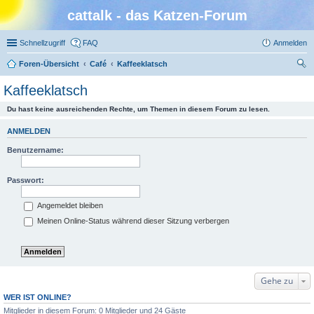
cattalk - das Katzen-Forum
Schnellzugriff
FAQ
Anmelden
Foren-Übersicht
Café
Kaffeeklatsch
uc
Kaffeeklatsch
he
Du hast keine ausreichenden Rechte, um Themen in diesem Forum zu lesen.
ANMELDEN
Benutzername:
Passwort:
Angemeldet bleiben
Meinen Online-Status während dieser Sitzung verbergen
Gehe zu
WER IST ONLINE?
Mitglieder in diesem Forum: 0 Mitglieder und 24 Gäste