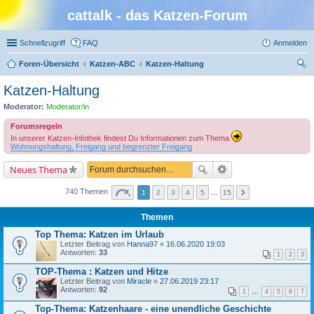
cattalk - das Katzen-Forum
Schnellzugriff
FAQ
Anmelden
Foren-Übersicht
Katzen-ABC
Katzen-Haltung
uc
Katzen-Haltung
he
Moderator:
Moderator/in
Forumsregeln
In unserer Katzen-Infothek findest Du Informationen zum Thema
Wohnungshaltung, Freigang und begrenzter Freigang
Neues Thema
740 Themen
1
2
3
4
5
…
15
Themen
Top Thema: Katzen im Urlaub
Letzter Beitrag von
Hanna97
«
16.06.2020 19:03
Antworten:
33
1
2
3
TOP-Thema : Katzen und Hitze
Letzter Beitrag von
Miracle
«
27.06.2019 23:17
Antworten:
92
1
…
4
5
6
7
Top-Thema: Katzenhaare - eine unendliche Geschichte