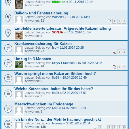
Letzter Beitrag von
hildchen
«
09.11.2015 19:14
Antworten:
8
Balkon- und Fenstersicherung
Letzter Beitrag von
Willbe89
«
15.10.2014 14:09
Antworten:
31
1
2
3
Empfehlenswerte Literatur: Artgerechte Katzenhaltung
Letzter Beitrag von
SONJA
«
07.05.2010 15:14
Antworten:
9
Krankenversicherung für Katzen
Letzter Beitrag von
Iso
«
11.01.2024 20:28
Antworten:
27
1
2
Umzug in 3 Monaten...
Letzter Beitrag von
Kittys-Frauchen
«
07.09.2020 23:03
Antworten:
20
1
2
Warum springt meine Katze an Bildern hoch?
Letzter Beitrag von
lilo28
«
19.04.2020 10:49
Antworten:
6
Welche Katzenstreu haltet ihr für das beste?
Letzter Beitrag von
lilo28
«
02.04.2020 16:51
Antworten:
6
Meerschweinchen im Freigehege
Letzter Beitrag von
Mili2
«
14.07.2019 16:23
Antworten:
8
Ich bin die Nuri... der Mohrle hat mich geschickt
Letzter Beitrag von
Nurena
«
30.01.2019 12:04
Antworten:
136
1
…
7
8
9
10