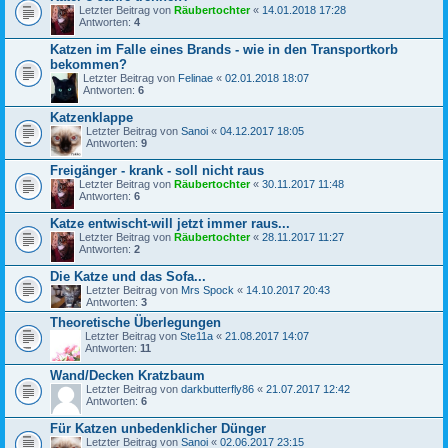
Letzter Beitrag von
Räubertochter
«
14.01.2018 17:28
Antworten:
4
Katzen im Falle eines Brands - wie in den Transportkorb
bekommen?
Letzter Beitrag von
Felinae
«
02.01.2018 18:07
Antworten:
6
Katzenklappe
Letzter Beitrag von
Sanoi
«
04.12.2017 18:05
Antworten:
9
Freigänger - krank - soll nicht raus
Letzter Beitrag von
Räubertochter
«
30.11.2017 11:48
Antworten:
6
Katze entwischt-will jetzt immer raus...
Letzter Beitrag von
Räubertochter
«
28.11.2017 11:27
Antworten:
2
Die Katze und das Sofa...
Letzter Beitrag von
Mrs Spock
«
14.10.2017 20:43
Antworten:
3
Theoretische Überlegungen
Letzter Beitrag von
Ste11a
«
21.08.2017 14:07
Antworten:
11
Wand/Decken Kratzbaum
Letzter Beitrag von
darkbutterfly86
«
21.07.2017 12:42
Antworten:
6
Für Katzen unbedenklicher Dünger
Letzter Beitrag von
Sanoi
«
02.06.2017 23:15