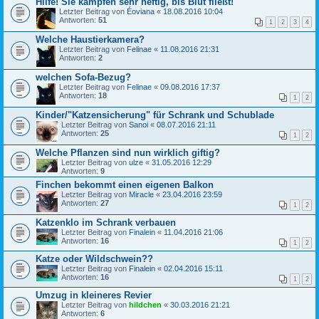
Hilfe! Sie kämpfen sehr heftig, bis Blut fließt!
Letzter Beitrag von
Éoviana
«
18.08.2016 10:04
Antworten:
51
1
2
3
4
Welche Haustierkamera?
Letzter Beitrag von
Felinae
«
11.08.2016 21:31
Antworten:
2
welchen Sofa-Bezug?
Letzter Beitrag von
Felinae
«
09.08.2016 17:37
Antworten:
18
1
2
Kinder/"Katzensicherung" für Schrank und Schublade
Letzter Beitrag von
Sanoi
«
08.07.2016 21:11
Antworten:
25
1
2
Welche Pflanzen sind nun wirklich giftig?
Letzter Beitrag von
ulze
«
31.05.2016 12:29
Antworten:
9
Finchen bekommt einen eigenen Balkon
Letzter Beitrag von
Miracle
«
23.04.2016 23:59
Antworten:
27
1
2
Katzenklo im Schrank verbauen
Letzter Beitrag von
Finalein
«
11.04.2016 21:06
Antworten:
16
1
2
Katze oder Wildschwein??
Letzter Beitrag von
Finalein
«
02.04.2016 15:11
Antworten:
16
1
2
Umzug in kleineres Revier
Letzter Beitrag von
hildchen
«
30.03.2016 21:21
Antworten:
6