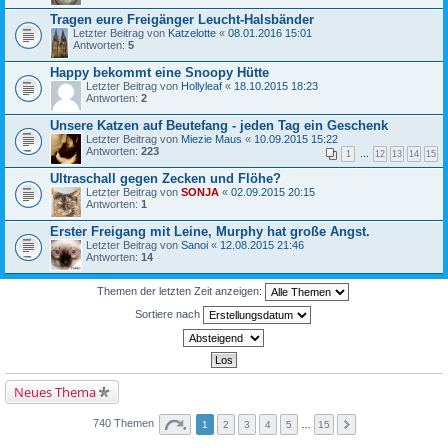
Tragen eure Freigänger Leucht-Halsbänder
Letzter Beitrag von
Katzelotte
«
08.01.2016 15:01
Antworten:
5
Happy bekommt eine Snoopy Hütte
Letzter Beitrag von
Hollyleaf
«
18.10.2015 18:23
Antworten:
2
Unsere Katzen auf Beutefang - jeden Tag ein Geschenk
Letzter Beitrag von
Miezie Maus
«
10.09.2015 15:22
Antworten:
223
1
…
12
13
14
15
Ultraschall gegen Zecken und Flöhe?
Letzter Beitrag von
SONJA
«
02.09.2015 20:15
Antworten:
1
Erster Freigang mit Leine, Murphy hat große Angst.
Letzter Beitrag von
Sanoi
«
12.08.2015 21:46
Antworten:
14
Themen der letzten Zeit anzeigen:
Sortiere nach
Neues Thema
740 Themen
1
2
3
4
5
…
15