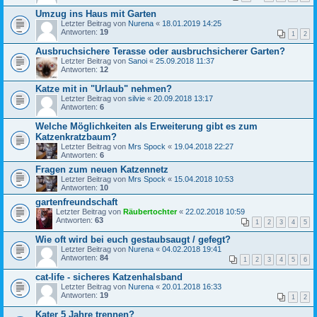
Umzug ins Haus mit Garten
Letzter Beitrag von
Nurena
«
18.01.2019 14:25
Antworten:
19
1
2
Ausbruchsichere Terasse oder ausbruchsicherer Garten?
Letzter Beitrag von
Sanoi
«
25.09.2018 11:37
Antworten:
12
Katze mit in "Urlaub" nehmen?
Letzter Beitrag von
silvie
«
20.09.2018 13:17
Antworten:
6
Welche Möglichkeiten als Erweiterung gibt es zum
Katzenkratzbaum?
Letzter Beitrag von
Mrs Spock
«
19.04.2018 22:27
Antworten:
6
Fragen zum neuen Katzennetz
Letzter Beitrag von
Mrs Spock
«
15.04.2018 10:53
Antworten:
10
gartenfreundschaft
Letzter Beitrag von
Räubertochter
«
22.02.2018 10:59
Antworten:
63
1
2
3
4
5
Wie oft wird bei euch gestaubsaugt / gefegt?
Letzter Beitrag von
Nurena
«
04.02.2018 19:41
Antworten:
84
1
2
3
4
5
6
cat-life - sicheres Katzenhalsband
Letzter Beitrag von
Nurena
«
20.01.2018 16:33
Antworten:
19
1
2
Kater 5 Jahre trennen?