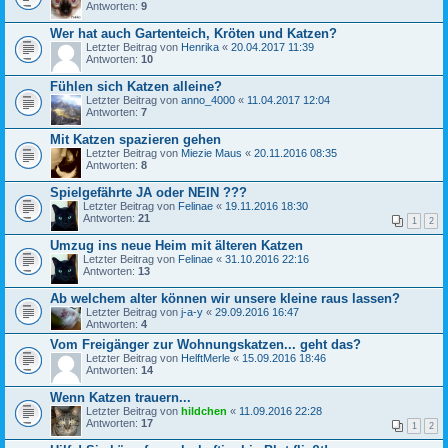
Antworten:
9
Wer hat auch Gartenteich, Kröten und Katzen?
Letzter Beitrag von
Henrika
«
20.04.2017 11:39
Antworten:
10
Fühlen sich Katzen alleine?
Letzter Beitrag von
anno_4000
«
11.04.2017 12:04
Antworten:
7
Mit Katzen spazieren gehen
Letzter Beitrag von
Miezie Maus
«
20.11.2016 08:35
Antworten:
8
Spielgefährte JA oder NEIN ???
Letzter Beitrag von
Felinae
«
19.11.2016 18:30
Antworten:
21
1
2
Umzug ins neue Heim mit älteren Katzen
Letzter Beitrag von
Felinae
«
31.10.2016 22:16
Antworten:
13
Ab welchem alter können wir unsere kleine raus lassen?
Letzter Beitrag von
j-a-y
«
29.09.2016 16:47
Antworten:
4
Vom Freigänger zur Wohnungskatzen... geht das?
Letzter Beitrag von
HelftMerle
«
15.09.2016 18:46
Antworten:
14
Wenn Katzen trauern...
Letzter Beitrag von
hildchen
«
11.09.2016 22:28
Antworten:
17
1
2