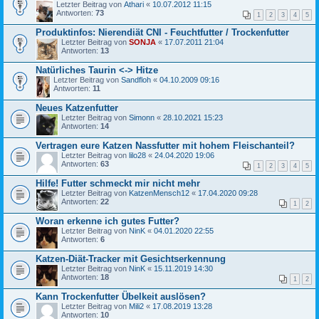
Letzter Beitrag von
Athari
«
10.07.2012 11:15
Antworten:
73
1
2
3
4
5
Produktinfos: Nierendiät CNI - Feuchtfutter / Trockenfutter
Letzter Beitrag von
SONJA
«
17.07.2011 21:04
Antworten:
13
Natürliches Taurin <-> Hitze
Letzter Beitrag von
Sandfloh
«
04.10.2009 09:16
Antworten:
11
Neues Katzenfutter
Letzter Beitrag von
Simonn
«
28.10.2021 15:23
Antworten:
14
Vertragen eure Katzen Nassfutter mit hohem Fleischanteil?
Letzter Beitrag von
lilo28
«
24.04.2020 19:06
Antworten:
63
1
2
3
4
5
Hilfe! Futter schmeckt mir nicht mehr
Letzter Beitrag von
KatzenMensch12
«
17.04.2020 09:28
Antworten:
22
1
2
Woran erkenne ich gutes Futter?
Letzter Beitrag von
NinK
«
04.01.2020 22:55
Antworten:
6
Katzen-Diät-Tracker mit Gesichtserkennung
Letzter Beitrag von
NinK
«
15.11.2019 14:30
Antworten:
18
1
2
Kann Trockenfutter Übelkeit auslösen?
Letzter Beitrag von
Mili2
«
17.08.2019 13:28
Antworten:
10