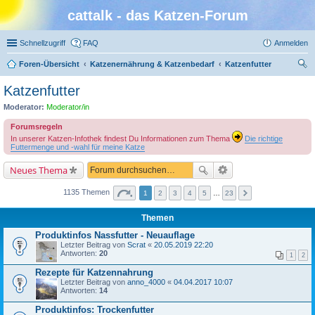
cattalk - das Katzen-Forum
Schnellzugriff
FAQ
Anmelden
Foren-Übersicht
Katzenernährung & Katzenbedarf
Katzenfutter
uc
Katzenfutter
he
Moderator:
Moderator/in
Forumsregeln
In unserer Katzen-Infothek findest Du Informationen zum Thema
Die richtige
Futtermenge und -wahl für meine Katze
Neues Thema
1135 Themen
1
2
3
4
5
…
23
Themen
Produktinfos Nassfutter - Neuauflage
Letzter Beitrag von
Scrat
«
20.05.2019 22:20
Antworten:
20
1
2
Rezepte für Katzennahrung
Letzter Beitrag von
anno_4000
«
04.04.2017 10:07
Antworten:
14
Produktinfos: Trockenfutter