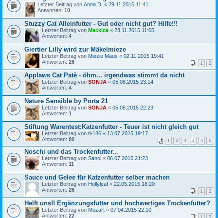
Letzter Beitrag von
Anna D.
«
29.11.2015 11:41
Antworten:
10
Stuzzy Cat Alleinfutter - Gut oder nicht gut? Hilfe!!!
Letzter Beitrag von
Mackica
«
23.11.2015 11:05
Antworten:
4
Giertier Lilly wird zur Mäkelmieze
Letzter Beitrag von
Miezie Maus
«
02.11.2015 19:41
Antworten:
26
1
2
Applaws Cat Patè - öhm... irgendwas stimmt da nicht
Letzter Beitrag von
SONJA
«
05.08.2015 23:14
Antworten:
4
Nature Sensible by Porta 21
Letzter Beitrag von
SONJA
«
05.08.2015 22:23
Antworten:
1
Stiftung Warentest:Katzenfutter - Teuer ist nicht gleich gut
Letzter Beitrag von
tl-136
«
13.07.2015 19:17
Antworten:
80
1
2
3
4
5
6
Noschi und das Trockenfutter...
Letzter Beitrag von
Sanoi
«
06.07.2015 21:23
Antworten:
11
Sauce und Gelee für Katzenfutter selber machen
Letzter Beitrag von
Hollyleaf
«
22.05.2015 18:20
Antworten:
26
1
2
Helft uns!! Ergänzungsfutter und hochwertiges Trockenfutter?
Letzter Beitrag von
Mozart
«
07.04.2015 22:10
Antworten:
22
1
2