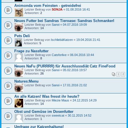
Animonda vom Feinsten - getreidefrei
Letzter Beitrag von
SONJA
«
01.08.2016 16:41
Antworten:
2
Neues Futter bei Sandras Tieroase: Sandras Schmankerl
Letzter Beitrag von
Sanoi
«
04.07.2016 19:09
Antworten:
14
Pets Deli
Letzter Beitrag von
IschliebäKatzen
«
19.04.2016 21:41
Antworten:
5
Frage zu Nassfutter
Letzter Beitrag von
Catsforlive
«
06.04.2016 10:44
Antworten:
8
Neues NaFu (PURRRR) für Ausschlussdiät Catz FineFood
Letzter Beitrag von
Sanoi
«
05.02.2016 19:57
Antworten:
26
1
2
Natures:Menu
Letzter Beitrag von
Sanoi
«
17.01.2016 21:02
An alle Katzen! Was fresst ihr heute?
Letzter Beitrag von
Miezie Maus
«
24.12.2015 14:29
Antworten:
14
Obst und Gemüse im Dosenfutter
Letzter Beitrag von
sweetcat
«
30.11.2015 14:52
Antworten:
1
Umfrage zur Katzenhaltung!