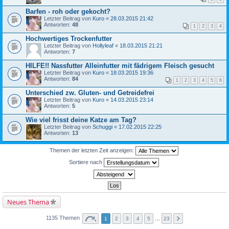
Barfen - roh oder gekocht?
Letzter Beitrag von
Kuro
«
28.03.2015 21:42
Antworten:
48
1
2
3
4
Hochwertiges Trockenfutter
Letzter Beitrag von
Hollyleaf
«
18.03.2015 21:21
Antworten:
7
HILFE!! Nassfutter Alleinfutter mit fädrigem Fleisch gesucht
Letzter Beitrag von
Kuro
«
18.03.2015 19:36
Antworten:
84
1
2
3
4
5
6
Unterschied zw. Gluten- und Getreidefrei
Letzter Beitrag von
Kuro
«
14.03.2015 23:14
Antworten:
5
Wie viel frisst deine Katze am Tag?
Letzter Beitrag von
Schuggi
«
17.02.2015 22:25
Antworten:
13
Themen der letzten Zeit anzeigen:
Sortiere nach
Neues Thema
1135 Themen
1
2
3
4
5
…
23