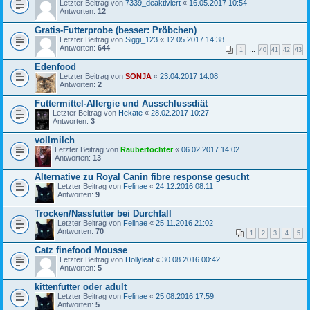
Letzter Beitrag von
7339_deaktiviert
«
16.05.2017 10:54
Antworten:
12
Gratis-Futterprobe (besser: Pröbchen)
Letzter Beitrag von
Siggi_123
«
12.05.2017 14:38
Antworten:
644
1
…
40
41
42
43
Edenfood
Letzter Beitrag von
SONJA
«
23.04.2017 14:08
Antworten:
2
Futtermittel-Allergie und Ausschlussdiät
Letzter Beitrag von
Hekate
«
28.02.2017 10:27
Antworten:
3
vollmilch
Letzter Beitrag von
Räubertochter
«
06.02.2017 14:02
Antworten:
13
Alternative zu Royal Canin fibre response gesucht
Letzter Beitrag von
Felinae
«
24.12.2016 08:11
Antworten:
9
Trocken/Nassfutter bei Durchfall
Letzter Beitrag von
Felinae
«
25.11.2016 21:02
Antworten:
70
1
2
3
4
5
Catz finefood Mousse
Letzter Beitrag von
Hollyleaf
«
30.08.2016 00:42
Antworten:
5
kittenfutter oder adult
Letzter Beitrag von
Felinae
«
25.08.2016 17:59
Antworten:
5