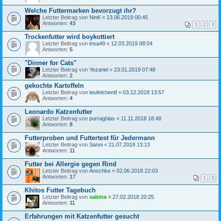
Welche Futtermarken bevorzugt ihr?
Letzter Beitrag von
NinK
«
13.06.2019 00:45
Antworten:
43
1
2
3
Trockenfutter wird boykottiert
Letzter Beitrag von
insa49
«
12.03.2019 08:04
Antworten:
5
"Dinner for Cats"
Letzter Beitrag von
Yezariel
«
23.01.2019 07:48
Antworten:
2
gekochte Kartoffeln
Letzter Beitrag von
teufelchentf
«
03.12.2018 13:57
Antworten:
4
Leonardo Katzenfutter
Letzter Beitrag von
purraghlas
«
11.11.2018 18:48
Antworten:
8
Futterproben und Futtertest für Jedermann
Letzter Beitrag von
Sanoi
«
21.07.2018 13:13
Antworten:
11
Futter bei Allergie gegen Rind
Letzter Beitrag von
Anschke
«
02.06.2018 22:03
Antworten:
17
1
2
Khitos Futter Tagebuch
Letzter Beitrag von
sabina
«
27.02.2018 20:25
Antworten:
11
Erfahrungen mit Katzenfutter gesucht