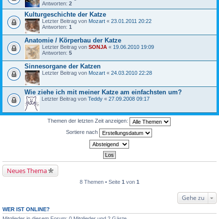
Antworten:
2
Kulturgeschichte der Katze
Letzter Beitrag von
Mozart
«
23.01.2011 20:22
Antworten:
1
Anatomie / Körperbau der Katze
Letzter Beitrag von
SONJA
«
19.06.2010 19:09
Antworten:
5
Sinnesorgane der Katzen
Letzter Beitrag von
Mozart
«
24.03.2010 22:28
Wie ziehe ich mit meiner Katze am einfachsten um?
Letzter Beitrag von
Teddy
«
27.09.2008 09:17
Themen der letzten Zeit anzeigen:
Sortiere nach
Neues Thema
8 Themen • Seite
1
von
1
Gehe zu
WER IST ONLINE?
Mitglieder in diesem Forum: 0 Mitglieder und 2 Gäste