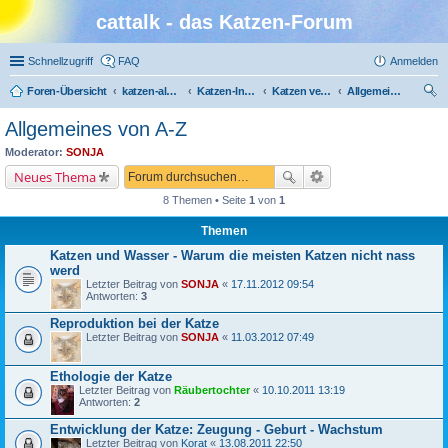
cattalk - das Katzen-Forum
Schnellzugriff
FAQ
Anmelden
Foren-Übersicht
katzen-album.de
Katzen-Infothek
Katzen verstehen
Allgemeines von A-Z
uc
Allgemeines von A-Z
he
Moderator:
SONJA
Neues Thema
8 Themen • Seite
1
von
1
Themen
Katzen und Wasser - Warum die meisten Katzen nicht nass
werd
Letzter Beitrag von
SONJA
«
17.11.2012 09:54
Antworten:
3
Reproduktion bei der Katze
Letzter Beitrag von
SONJA
«
11.03.2012 07:49
Ethologie der Katze
Letzter Beitrag von
Räubertochter
«
10.10.2011 13:19
Antworten:
2
Entwicklung der Katze: Zeugung - Geburt - Wachstum
Letzter Beitrag von
Korat
«
13.08.2011 22:50