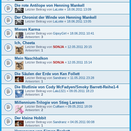
Die rote Antilope von Henning Mankell
Letzter Beitrag von
LaLotte
«
18.06.2011 13:09
Der Chronist der Winde von Henning Mankell
Letzter Beitrag von
LaLotte
«
18.06.2011 13:05
Mieses Karma
Letzter Beitrag von
GipsyGirl
«
18.06.2011 10:41
Antworten:
3
Ich, Cheeta
Letzter Beitrag von
SONJA
«
12.05.2011 20:15
Antworten:
1
Mein Naschbalkon
Letzter Beitrag von
SONJA
«
12.05.2011 15:14
Die Säulen der Erde von Ken Follett
Letzter Beitrag von
Sandranz
«
11.05.2011 23:28
Antworten:
1
Die Blutlinie von Cody McFadyen/Smoky Barrett-Reihe1-4
Letzter Beitrag von
Lalu1321
«
09.05.2011 18:23
Antworten:
2
Millennium-Trilogie von Stieg Larsson
Letzter Beitrag von
Cuilfaen
«
09.05.2011 18:09
Antworten:
2
Der kleine Hobbit
Letzter Beitrag von
Sandranz
«
04.05.2011 00:08
Antworten:
1