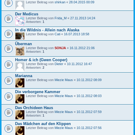
Letzter Beitrag von
shirkan
«
28.04.2015 00:09
Der Medicus
Letzter Beitrag von
Frida_M
«
27.11.2013 14:24
Antworten:
1
In die Wildnis - Allein nach Alaska
Letzter Beitrag von
Cati
«
16.07.2013 18:58
Überman
Letzter Beitrag von
SONJA
«
16.11.2012 21:06
Antworten:
1
Homer & ich (Gwen Cooper)
Letzter Beitrag von
Dieter
«
10.11.2012 16:47
Antworten:
2
Marianna
Letzter Beitrag von
Miezie Maus
«
10.11.2012 08:09
Die verborgene Kammer
Letzter Beitrag von
Miezie Maus
«
10.11.2012 08:03
Das Orchideen Haus
Letzter Beitrag von
Miezie Maus
«
10.11.2012 07:59
Antworten:
1
Das Mädchen auf den Klippen
Letzter Beitrag von
Miezie Maus
«
10.11.2012 07:56