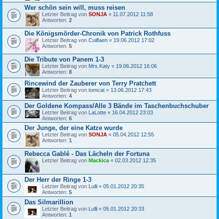
Wer schön sein will, muss reisen
Letzter Beitrag von
SONJA
«
11.07.2012 11:58
Antworten:
2
Die Königsmörder-Chronik von Patrick Rothfuss
Letzter Beitrag von
Cuilfaen
«
19.06.2012 17:02
Antworten:
5
Die Tribute von Panem 1-3
Letzter Beitrag von
Mrs.Katy
«
19.06.2012 16:06
Antworten:
8
Rincewind der Zauberer von Terry Pratchett
Letzter Beitrag von
tomcat
«
13.06.2012 17:43
Antworten:
4
Der Goldene Kompass/Alle 3 Bände im Taschenbuchschuber
Letzter Beitrag von
LaLotte
«
16.04.2012 23:03
Antworten:
6
Der Junge, der eine Katze wurde
Letzter Beitrag von
SONJA
«
05.04.2012 12:55
Antworten:
1
Rebecca Gablé - Das Lächeln der Fortuna
Letzter Beitrag von
Mackica
«
02.03.2012 12:35
Der Herr der Ringe 1-3
Letzter Beitrag von
Lulli
«
05.01.2012 20:35
Antworten:
5
Das Silmarillion
Letzter Beitrag von
Lulli
«
05.01.2012 20:33
Antworten:
1