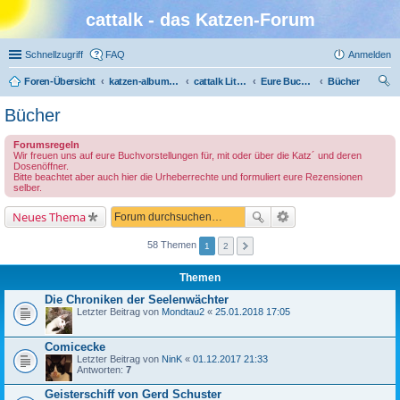
cattalk - das Katzen-Forum
Schnellzugriff
FAQ
Anmelden
Foren-Übersicht
katzen-album.de
cattalk Literatur-Café
Eure Buchempfehlungen mal ganz ohne Katze
Bücher
uc
Bücher
he
Forumsregeln
Wir freuen uns auf eure Buchvorstellungen für, mit oder über die Katz´ und deren
Dosenöffner.
Bitte beachtet aber auch hier die Urheberrechte und formuliert eure Rezensionen
selber.
Neues Thema
58 Themen
1
2
Themen
Die Chroniken der Seelenwächter
Letzter Beitrag von
Mondtau2
«
25.01.2018 17:05
Comicecke
Letzter Beitrag von
NinK
«
01.12.2017 21:33
Antworten:
7
Geisterschiff von Gerd Schuster