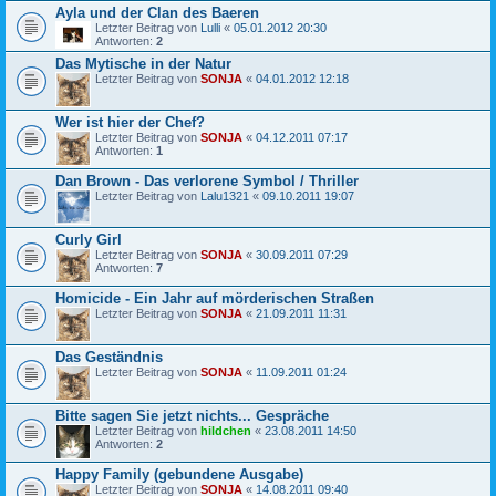
Ayla und der Clan des Baeren
Letzter Beitrag von
Lulli
«
05.01.2012 20:30
Antworten:
2
Das Mytische in der Natur
Letzter Beitrag von
SONJA
«
04.01.2012 12:18
Wer ist hier der Chef?
Letzter Beitrag von
SONJA
«
04.12.2011 07:17
Antworten:
1
Dan Brown - Das verlorene Symbol / Thriller
Letzter Beitrag von
Lalu1321
«
09.10.2011 19:07
Curly Girl
Letzter Beitrag von
SONJA
«
30.09.2011 07:29
Antworten:
7
Homicide - Ein Jahr auf mörderischen Straßen
Letzter Beitrag von
SONJA
«
21.09.2011 11:31
Das Geständnis
Letzter Beitrag von
SONJA
«
11.09.2011 01:24
Bitte sagen Sie jetzt nichts... Gespräche
Letzter Beitrag von
hildchen
«
23.08.2011 14:50
Antworten:
2
Happy Family (gebundene Ausgabe)
Letzter Beitrag von
SONJA
«
14.08.2011 09:40