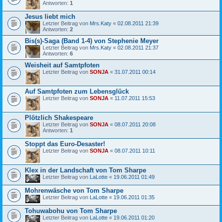
Antworten:
1
Jesus liebt mich
Letzter Beitrag von
Mrs.Katy
«
02.08.2011 21:39
Antworten:
2
Bis(s)-Saga (Band 1-4) von Stephenie Meyer
Letzter Beitrag von
Mrs.Katy
«
02.08.2011 21:37
Antworten:
6
Weisheit auf Samtpfoten
Letzter Beitrag von
SONJA
«
31.07.2011 00:14
Auf Samtpfoten zum Lebensglück
Letzter Beitrag von
SONJA
«
11.07.2011 15:53
Plötzlich Shakespeare
Letzter Beitrag von
SONJA
«
08.07.2011 20:08
Antworten:
1
Stoppt das Euro-Desaster!
Letzter Beitrag von
SONJA
«
08.07.2011 10:11
Klex in der Landschaft von Tom Sharpe
Letzter Beitrag von
LaLotte
«
19.06.2011 01:49
Mohrenwäsche von Tom Sharpe
Letzter Beitrag von
LaLotte
«
19.06.2011 01:35
Tohuwabohu von Tom Sharpe
Letzter Beitrag von
LaLotte
«
19.06.2011 01:20