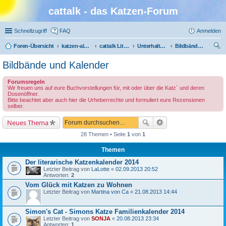
cattalk - das Katzen-Forum
Schnellzugriff
FAQ
Anmelden
Foren-Übersicht
katzen-album.de
cattalk Literatur-Café
Unterhaltung
Bildbände und Kalender
uc
Bildbände und Kalender
he
Forumsregeln
Wir freuen uns auf eure Buchvorstellungen für, mit oder über die Katz´ und deren
Dosenöffner.
Bitte beachtet aber auch hier die Urheberrechte und formuliert eure Rezensionen
selber.
Neues Thema
28 Themen • Seite
1
von
1
Themen
Der literarische Katzenkalender 2014
Letzter Beitrag von
LaLotte
«
02.09.2013 20:52
Antworten:
2
Vom Glück mit Katzen zu Wohnen
Letzter Beitrag von
Martina von Ca
«
21.08.2013 14:44
Simon's Cat - Simons Katze Familienkalender 2014
Letzter Beitrag von
SONJA
«
20.08.2013 23:34
Antworten:
1