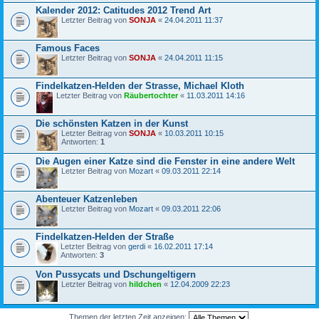
Kalender 2012: Catitudes 2012 Trend Art
Letzter Beitrag von
SONJA
«
24.04.2011 11:37
Famous Faces
Letzter Beitrag von
SONJA
«
24.04.2011 11:15
Findelkatzen-Helden der Strasse, Michael Kloth
Letzter Beitrag von
Räubertochter
«
11.03.2011 14:16
Die schönsten Katzen in der Kunst
Letzter Beitrag von
SONJA
«
10.03.2011 10:15
Antworten:
1
Die Augen einer Katze sind die Fenster in eine andere Welt
Letzter Beitrag von
Mozart
«
09.03.2011 22:14
Abenteuer Katzenleben
Letzter Beitrag von
Mozart
«
09.03.2011 22:06
Findelkatzen-Helden der Straße
Letzter Beitrag von
gerdi
«
16.02.2011 17:14
Antworten:
3
Von Pussycats und Dschungeltigern
Letzter Beitrag von
hildchen
«
12.04.2009 22:23
Themen der letzten Zeit anzeigen: