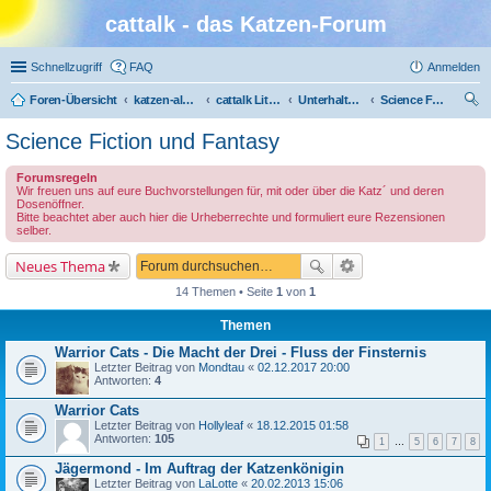
cattalk - das Katzen-Forum
Schnellzugriff
FAQ
Anmelden
Foren-Übersicht
katzen-album.de
cattalk Literatur-Café
Unterhaltung
Science Fiction und Fantasy
uc
Science Fiction und Fantasy
he
Forumsregeln
Wir freuen uns auf eure Buchvorstellungen für, mit oder über die Katz´ und deren
Dosenöffner.
Bitte beachtet aber auch hier die Urheberrechte und formuliert eure Rezensionen
selber.
Neues Thema
14 Themen • Seite
1
von
1
Themen
Warrior Cats - Die Macht der Drei - Fluss der Finsternis
Letzter Beitrag von
Mondtau
«
02.12.2017 20:00
Antworten:
4
Warrior Cats
Letzter Beitrag von
Hollyleaf
«
18.12.2015 01:58
Antworten:
105
1
…
5
6
7
8
Jägermond - Im Auftrag der Katzenkönigin
Letzter Beitrag von
LaLotte
«
20.02.2013 15:06