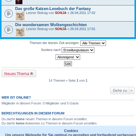
Das große Katzen-Lesebuch der Fantasy
Letzter Beitrag von
SONJA
«
26.04.2011 17:02
Die wundersamen Wolkengeschichten
Letzter Beitrag von
SONJA
«
26.04.2011 17:01
Themen der letzten Zeit anzeigen:
Sortiere nach
Neues Thema
14 Themen • Seite
1
von
1
Gehe zu
WER IST ONLINE?
Mitglieder in diesem Forum: 0 Mitglieder und 5 Gäste
BERECHTIGUNGEN IN DIESEM FORUM
Du darfst
keine
neuen Themen in diesem Forum erstellen.
Du darfst
keine
Antworten zu Themen in diesem Forum erstellen.
Du darfst deine Beiträge in diesem Forum
nicht
ändern.
Cookies
Du darfst deine Beiträge in diesem Forum
nicht
löschen.
Um unsere Webseite für Sie optimal zu gestalten und fortlaufend verbesser