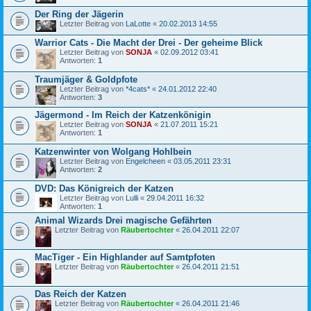
Der Ring der Jägerin
Letzter Beitrag von
LaLotte
«
20.02.2013 14:55
Warrior Cats - Die Macht der Drei - Der geheime Blick
Letzter Beitrag von
SONJA
«
02.09.2012 03:41
Antworten:
1
Traumjäger & Goldpfote
Letzter Beitrag von
*4cats*
«
24.01.2012 22:40
Antworten:
3
Jägermond - Im Reich der Katzenkönigin
Letzter Beitrag von
SONJA
«
21.07.2011 15:21
Antworten:
1
Katzenwinter von Wolgang Hohlbein
Letzter Beitrag von
Engelcheen
«
03.05.2011 23:31
Antworten:
2
DVD: Das Königreich der Katzen
Letzter Beitrag von
Lulli
«
29.04.2011 16:32
Antworten:
1
Animal Wizards Drei magische Gefährten
Letzter Beitrag von
Räubertochter
«
26.04.2011 22:07
MacTiger - Ein Highlander auf Samtpfoten
Letzter Beitrag von
Räubertochter
«
26.04.2011 21:51
Das Reich der Katzen
Letzter Beitrag von
Räubertochter
«
26.04.2011 21:46