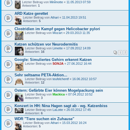
Letzter Beitrag von
Minimotte
«
11.05.2013 07:59
Antworten:
1
ARD Katze gerettet
Letzter Beitrag von
Athari
«
11.04.2013 19:51
Antworten:
5
Clostridien im Kampf gegen Helicobacter pylori
Letzter Beitrag von
Mozart
«
29.03.2013 11:35
Katzen schützen vor Neurodermitis
Letzter Beitrag von
Limette
«
17.09.2012 14:09
Antworten:
16
1
2
Google: Simuliertes Gehirn erkennt Katzen
Letzter Beitrag von
SONJA
«
27.06.2012 16:44
Sehr seltsame PETA-Aktion...
Letzter Beitrag von
teufelchentf
«
16.06.2012 10:57
Antworten:
12
Ostern: Gefärbte Eier können Mogelpackung sein
Letzter Beitrag von
Mackica
«
07.04.2012 10:52
Antworten:
3
Konzert in HH: Nina Hagen sagt ab - wg. Katzenbiss
Letzter Beitrag von
LaLotte
«
26.03.2012 17:45
Antworten:
6
WDR "Tiere suchen ein Zuhause"
Letzter Beitrag von
Athari
«
15.03.2012 16:24
Antworten:
5