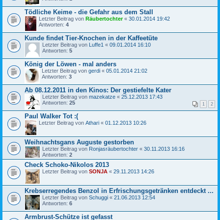
Tödliche Keime - die Gefahr aus dem Stall
Letzter Beitrag von
Räubertochter
«
30.01.2014 19:42
Antworten:
4
Kunde findet Tier-Knochen in der Kaffeetüte
Letzter Beitrag von
Luffe1
«
09.01.2014 16:10
Antworten:
5
König der Löwen - mal anders
Letzter Beitrag von
gerdi
«
05.01.2014 21:02
Antworten:
3
Ab 08.12.2011 in den Kinos: Der gestiefelte Kater
Letzter Beitrag von
mazekatze
«
25.12.2013 17:43
Antworten:
25
1
2
Paul Walker Tot :(
Letzter Beitrag von
Athari
«
01.12.2013 10:26
Weihnachtsgans Auguste gestorben
Letzter Beitrag von
Ronjasräubertochter
«
30.11.2013 16:16
Antworten:
2
Check Schoko-Nikolos 2013
Letzter Beitrag von
SONJA
«
29.11.2013 14:26
Krebserregendes Benzol in Erfrischungsgetränken entdeckt ...
Letzter Beitrag von
Schuggi
«
21.06.2013 12:54
Antworten:
6
Armbrust-Schütze ist gefasst