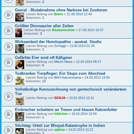
Antworten:
2
Genial - Blutabnahme ohne Narkose bei Zootieren
Letzter Beitrag von
Biene
«
21.08.2014 12:43
Antworten:
1
Größter Dinosaurier aller Zeiten
Letzter Beitrag von
Räubertochter
«
17.05.2014 19:37
Antworten:
3
Wirksamkeit der Homöopathie - austral. Studie
Letzter Beitrag von
Schuggi
«
13.04.2014 01:36
Antworten:
1
Gefärbte Eier sind oft Käfigeier
Letzter Beitrag von
Miezie Maus
«
12.04.2014 09:17
Antworten:
5
Todkranker Tierpfleger: Ein Stups zum Abschied
Letzter Beitrag von
BKH-Katzenmama
«
24.03.2014 19:56
Antworten:
13
Vollständige Kennzeichnung von gentechnisch verändertem
Tier
Letzter Beitrag von
SONJA
«
19.02.2014 12:11
Einbrecher scheitern an Tresor und klauen Katzenfutter
Letzter Beitrag von
hildchen
«
19.02.2014 12:04
Antworten:
1
Stichtag: Urteil zur Bhopal-Katastrophe in Indien
Letzter Beitrag von
sabina
«
14.02.2014 23:22
Antworten:
1