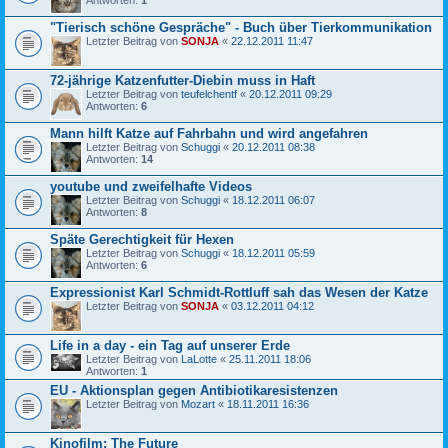
"Tierisch schöne Gespräche" - Buch über Tierkommunikation
Letzter Beitrag von
SONJA
«
22.12.2011 11:47
72-jährige Katzenfutter-Diebin muss in Haft
Letzter Beitrag von
teufelchentf
«
20.12.2011 09:29
Antworten:
6
Mann hilft Katze auf Fahrbahn und wird angefahren
Letzter Beitrag von
Schuggi
«
20.12.2011 08:38
Antworten:
14
youtube und zweifelhafte Videos
Letzter Beitrag von
Schuggi
«
18.12.2011 06:07
Antworten:
8
Späte Gerechtigkeit für Hexen
Letzter Beitrag von
Schuggi
«
18.12.2011 05:59
Antworten:
6
Expressionist Karl Schmidt-Rottluff sah das Wesen der Katze
Letzter Beitrag von
SONJA
«
03.12.2011 04:12
Life in a day - ein Tag auf unserer Erde
Letzter Beitrag von
LaLotte
«
25.11.2011 18:06
Antworten:
1
EU - Aktionsplan gegen Antibiotikaresistenzen
Letzter Beitrag von
Mozart
«
18.11.2011 16:36
Kinofilm: The Future