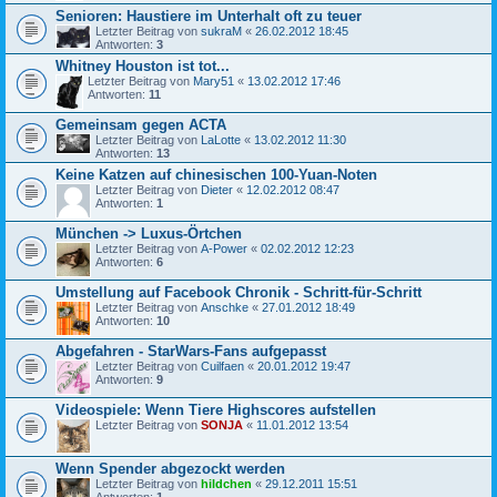
Senioren: Haustiere im Unterhalt oft zu teuer
Letzter Beitrag von
sukraM
«
26.02.2012 18:45
Antworten:
3
Whitney Houston ist tot...
Letzter Beitrag von
Mary51
«
13.02.2012 17:46
Antworten:
11
Gemeinsam gegen ACTA
Letzter Beitrag von
LaLotte
«
13.02.2012 11:30
Antworten:
13
Keine Katzen auf chinesischen 100-Yuan-Noten
Letzter Beitrag von
Dieter
«
12.02.2012 08:47
Antworten:
1
München -> Luxus-Örtchen
Letzter Beitrag von
A-Power
«
02.02.2012 12:23
Antworten:
6
Umstellung auf Facebook Chronik - Schritt-für-Schritt
Letzter Beitrag von
Anschke
«
27.01.2012 18:49
Antworten:
10
Abgefahren - StarWars-Fans aufgepasst
Letzter Beitrag von
Cuilfaen
«
20.01.2012 19:47
Antworten:
9
Videospiele: Wenn Tiere Highscores aufstellen
Letzter Beitrag von
SONJA
«
11.01.2012 13:54
Wenn Spender abgezockt werden
Letzter Beitrag von
hildchen
«
29.12.2011 15:51
Antworten:
1