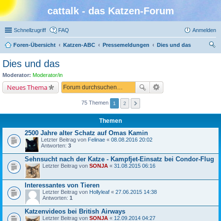
cattalk - das Katzen-Forum
Schnellzugriff
FAQ
Anmelden
Foren-Übersicht
Katzen-ABC
Pressemeldungen
Dies und das
uc
Dies und das
he
Moderator:
Moderator/in
Neues Thema
75 Themen
1
2
Themen
2500 Jahre alter Schatz auf Omas Kamin
Letzter Beitrag von
Felinae
«
08.08.2016 20:02
Antworten:
3
Sehnsucht nach der Katze - Kampfjet-Einsatz bei Condor-Flug
Letzter Beitrag von
SONJA
«
31.08.2015 06:16
Interessantes von Tieren
Letzter Beitrag von
Hollyleaf
«
27.06.2015 14:38
Antworten:
1
Katzenvideos bei British Airways
Letzter Beitrag von
SONJA
«
12.09.2014 04:27