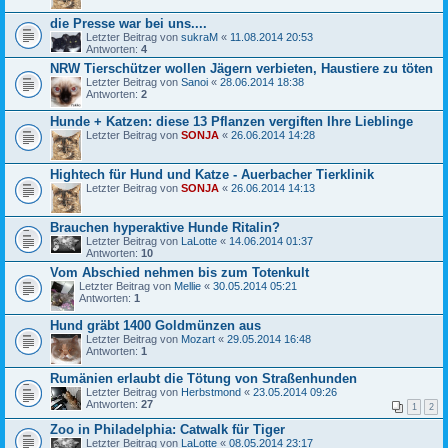
die Presse war bei uns....
Letzter Beitrag von
sukraM
«
11.08.2014 20:53
Antworten:
4
NRW Tierschützer wollen Jägern verbieten, Haustiere zu töten
Letzter Beitrag von
Sanoi
«
28.06.2014 18:38
Antworten:
2
Hunde + Katzen: diese 13 Pflanzen vergiften Ihre Lieblinge
Letzter Beitrag von
SONJA
«
26.06.2014 14:28
Hightech für Hund und Katze - Auerbacher Tierklinik
Letzter Beitrag von
SONJA
«
26.06.2014 14:13
Brauchen hyperaktive Hunde Ritalin?
Letzter Beitrag von
LaLotte
«
14.06.2014 01:37
Antworten:
10
Vom Abschied nehmen bis zum Totenkult
Letzter Beitrag von
Mellie
«
30.05.2014 05:21
Antworten:
1
Hund gräbt 1400 Goldmünzen aus
Letzter Beitrag von
Mozart
«
29.05.2014 16:48
Antworten:
1
Rumänien erlaubt die Tötung von Straßenhunden
Letzter Beitrag von
Herbstmond
«
23.05.2014 09:26
Antworten:
27
1
2
Zoo in Philadelphia: Catwalk für Tiger
Letzter Beitrag von
LaLotte
«
08.05.2014 23:17