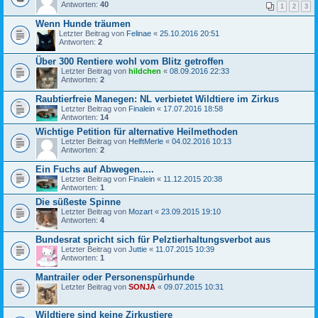
Antworten:
40
1
2
3
Wenn Hunde träumen
Letzter Beitrag von
Felinae
«
25.10.2016 20:51
Antworten:
2
Über 300 Rentiere wohl vom Blitz getroffen
Letzter Beitrag von
hildchen
«
08.09.2016 22:33
Antworten:
2
Raubtierfreie Manegen: NL verbietet Wildtiere im Zirkus
Letzter Beitrag von
Finalein
«
17.07.2016 18:58
Antworten:
14
Wichtige Petition für alternative Heilmethoden
Letzter Beitrag von
HelftMerle
«
04.02.2016 10:13
Antworten:
2
Ein Fuchs auf Abwegen.....
Letzter Beitrag von
Finalein
«
11.12.2015 20:38
Antworten:
1
Die süßeste Spinne
Letzter Beitrag von
Mozart
«
23.09.2015 19:10
Antworten:
4
Bundesrat spricht sich für Pelztierhaltungsverbot aus
Letzter Beitrag von
Juttie
«
11.07.2015 10:39
Antworten:
1
Mantrailer oder Personenspürhunde
Letzter Beitrag von
SONJA
«
09.07.2015 10:31
Wildtiere sind keine Zirkustiere