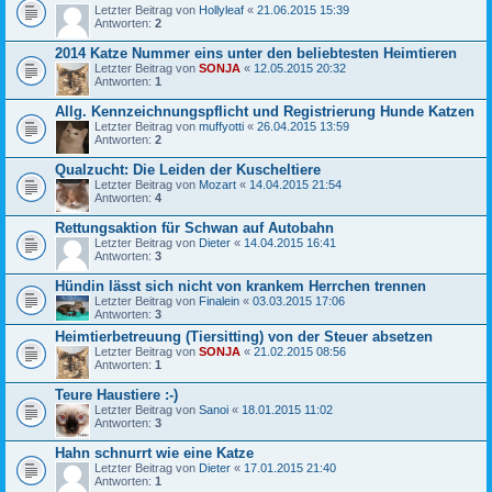
Letzter Beitrag von
Hollyleaf
«
21.06.2015 15:39
Antworten:
2
2014 Katze Nummer eins unter den beliebtesten Heimtieren
Letzter Beitrag von
SONJA
«
12.05.2015 20:32
Antworten:
1
Allg. Kennzeichnungspflicht und Registrierung Hunde Katzen
Letzter Beitrag von
muffyotti
«
26.04.2015 13:59
Antworten:
2
Qualzucht: Die Leiden der Kuscheltiere
Letzter Beitrag von
Mozart
«
14.04.2015 21:54
Antworten:
4
Rettungsaktion für Schwan auf Autobahn
Letzter Beitrag von
Dieter
«
14.04.2015 16:41
Antworten:
3
Hündin lässt sich nicht von krankem Herrchen trennen
Letzter Beitrag von
Finalein
«
03.03.2015 17:06
Antworten:
3
Heimtierbetreuung (Tiersitting) von der Steuer absetzen
Letzter Beitrag von
SONJA
«
21.02.2015 08:56
Antworten:
1
Teure Haustiere :-)
Letzter Beitrag von
Sanoi
«
18.01.2015 11:02
Antworten:
3
Hahn schnurrt wie eine Katze
Letzter Beitrag von
Dieter
«
17.01.2015 21:40
Antworten:
1