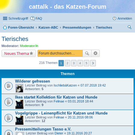
cattalk - das Katzen-Forum
Schnellzugriff
FAQ
Anmelden
Foren-Übersicht
Katzen-ABC
Pressemeldungen
Tierisches
uc
Tierisches
he
Moderator:
Moderator/in
Neues Thema
216 Themen
1
2
3
4
5
Themen
Wilderer gefressen
Letzter Beitrag von
IschliebäKatzen
«
07.07.2018 19:42
Antworten:
5
Ikea startet Kollektion für Katzen und Hunde
Letzter Beitrag von
Felinae
«
03.01.2018 18:44
Antworten:
9
Vogelgrippe - Leinenpflicht für Katzen und Hunde
Letzter Beitrag von
Felinae
«
20.11.2016 08:06
Antworten:
12
Pressemitteilungen Tasso e.V.
Letzter Beitrag von
Dieter
«
19.11.2016 20:27