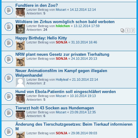
Fundtiere in den Zoo?
Letzter Beitrag von
Mozart
«
14.12.2014 12:14
Antworten:
5
Wildtiere im Zirkus womöglich schon bald verboten
Letzter Beitrag von
hildchen
«
13.12.2014 17:59
Antworten:
24
1
2
Happy Birthday: Hello Kitty
Letzter Beitrag von
SONJA
«
31.10.2014 16:46
NRW plant neues Gesetz zur privaten Tierhaltung
Letzter Beitrag von
SONJA
«
24.10.2014 20:13
Neuer Animationsfilm im Kampf gegen illegalen
Welpenhandel
Letzter Beitrag von
Hollyleaf
«
21.10.2014 22:14
Antworten:
2
Hund von Ebola-Patientin soll eingeschläfert werden
Letzter Beitrag von
Mozart
«
10.10.2014 19:13
Antworten:
5
Tierarzt holt 43 Socken aus Hundemagen
Letzter Beitrag von
Mozart
«
23.09.2014 12:35
Antworten:
6
Änderung des Tierschutzgesetzes: Beim Tierkauf informieren
M
Letzter Beitrag von
SONJA
«
29.08.2014 09:03