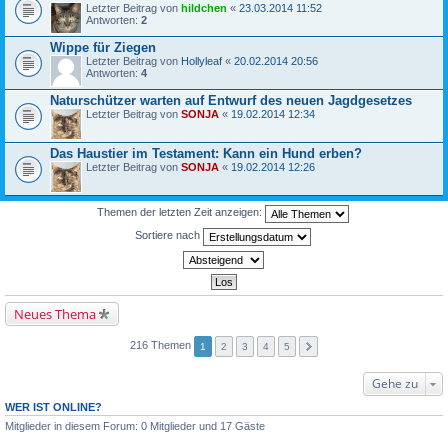
Letzter Beitrag von
hildchen
«
23.03.2014 11:52
Antworten:
2
Wippe für Ziegen
Letzter Beitrag von
Hollyleaf
«
20.02.2014 20:56
Antworten:
4
Naturschützer warten auf Entwurf des neuen Jagdgesetzes
Letzter Beitrag von
SONJA
«
19.02.2014 12:34
Das Haustier im Testament: Kann ein Hund erben?
Letzter Beitrag von
SONJA
«
19.02.2014 12:26
Themen der letzten Zeit anzeigen:
Sortiere nach
Neues Thema
216 Themen
1
2
3
4
5
Gehe zu
WER IST ONLINE?
Mitglieder in diesem Forum: 0 Mitglieder und 17 Gäste