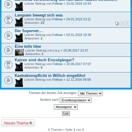
Letzter Beitrag von
Felinae
«
15.02.2018 19:33
Langsam bewegt sich was
Letzter Beitrag von
Felinae
«
29.01.2018 23:11
Antworten:
23
1
2
Der Supervet....
Letzter Beitrag von
Felinae
«
03.01.2018 19:38
Antworten:
2
Eine tolle Idee
Letzter Beitrag von
j-a-y
«
20.06.2017 10:37
Antworten:
2
Katzen sind doch Einzelgänger?
Letzter Beitrag von
Felinae
«
10.06.2017 07:07
Antworten:
9
Kastrationspflicht in Willich eingeführt
Letzter Beitrag von
Felinae
«
12.11.2016 09:08
Themen der letzten Zeit anzeigen:
Sortiere nach
Neues Thema
6 Themen • Seite
1
von
1