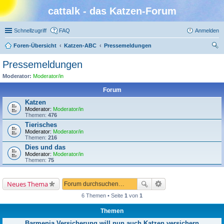
cattalk - das Katzen-Forum
Schnellzugriff
FAQ
Anmelden
Foren-Übersicht
Katzen-ABC
Pressemeldungen
uc
Pressemeldungen
he
Moderator:
Moderator/in
Forum
Katzen
Moderator:
Moderator/in
Themen:
476
Tierisches
Moderator:
Moderator/in
Themen:
216
Dies und das
Moderator:
Moderator/in
Themen:
75
Neues Thema
6 Themen • Seite
1
von
1
Themen
Barmenia Versicherung will nun auch Katzen versichern