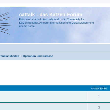
cattalk - das Katzen-Forum
Katzenforum von katzen-album.de - die Community für
Katzenliebhaber. Aktuelle Informationen und Diskussionen rund
um die Katze.
zenkrankheiten
Operation und Narkose
ANTWORTEN
1
3