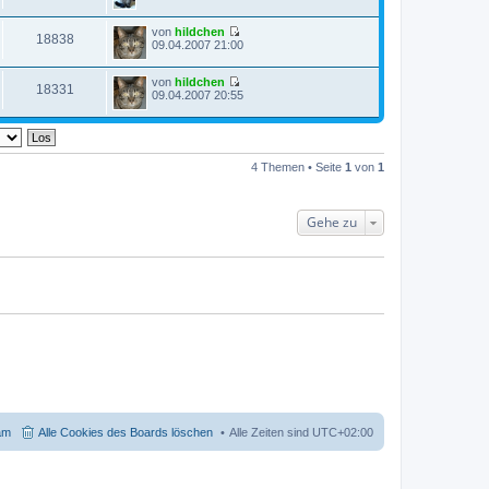
e
t
u
e
von
hildchen
e
r
18838
N
09.04.2007 21:00
s
B
e
t
e
u
e
i
von
hildchen
e
r
t
18331
N
09.04.2007 20:55
s
B
r
e
t
e
a
u
e
i
g
e
r
t
s
B
r
t
e
a
4 Themen • Seite
1
von
1
e
i
g
r
t
B
r
e
a
Gehe zu
i
g
t
r
a
g
am
Alle Cookies des Boards löschen
Alle Zeiten sind
UTC+02:00