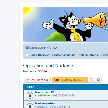
Schnellzugriff
FAQ
Foren-Übersicht
katzen-album.de
Katzen-Infothek
Kat
Operation und Narkose
Moderator:
SONJA
Neues Thema
THEMEN
Nach der OP
von
hildchen
» 09.04.2007 20:58
Narkosearten
von
lulu39
» 04.01.2008 13:38