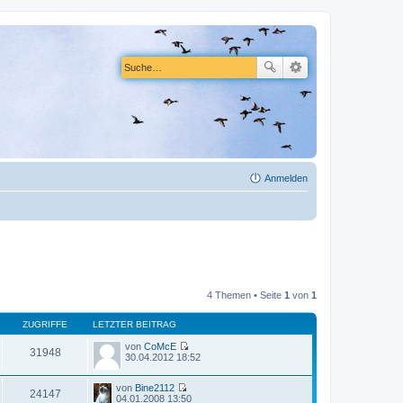
Anmelden
4 Themen • Seite
1
von
1
ZUGRIFFE
LETZTER BEITRAG
von
CoMcE
31948
N
30.04.2012 18:52
e
u
von
Bine2112
e
24147
N
04.01.2008 13:50
s