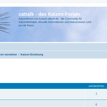
cattalk - das Katzen-Forum
Katzenforum von katzen-album.de - die Community für
Katzenliebhaber. Aktuelle Informationen und Diskussionen rund
um die Katze.
zen verstehen
Katzen-Erziehung
ANTWORTEN
1
6