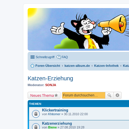
Schnellzugriff
FAQ
Foren-Übersicht
katzen-album.de
Katzen-Infothek
Kat
Katzen-Erziehung
Moderator:
SONJA
Neues Thema
THEMEN
Klickertraining
von
Khitomer
» 30.11.2010 22:00
Katzenerziehung
von
Biene
» 27.08.2010 19:28