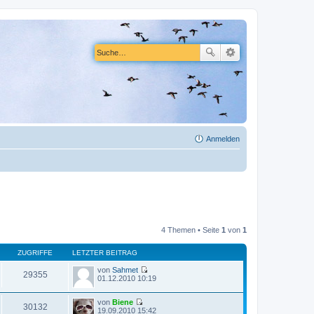
Anmelden
4 Themen • Seite
1
von
1
ZUGRIFFE
LETZTER BEITRAG
von
Sahmet
29355
N
01.12.2010 10:19
e
u
von
Biene
e
30132
N
19.09.2010 15:42
s