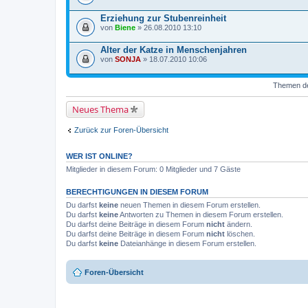
Erziehung zur Stubenreinheit
von
Biene
» 26.08.2010 13:10
Alter der Katze in Menschenjahren
von
SONJA
» 18.07.2010 10:06
Themen der
Neues Thema
Zurück zur Foren-Übersicht
WER IST ONLINE?
Mitglieder in diesem Forum: 0 Mitglieder und 7 Gäste
BERECHTIGUNGEN IN DIESEM FORUM
Du darfst
keine
neuen Themen in diesem Forum erstellen.
Du darfst
keine
Antworten zu Themen in diesem Forum erstellen.
Du darfst deine Beiträge in diesem Forum
nicht
ändern.
Du darfst deine Beiträge in diesem Forum
nicht
löschen.
Du darfst
keine
Dateianhänge in diesem Forum erstellen.
Foren-Übersicht