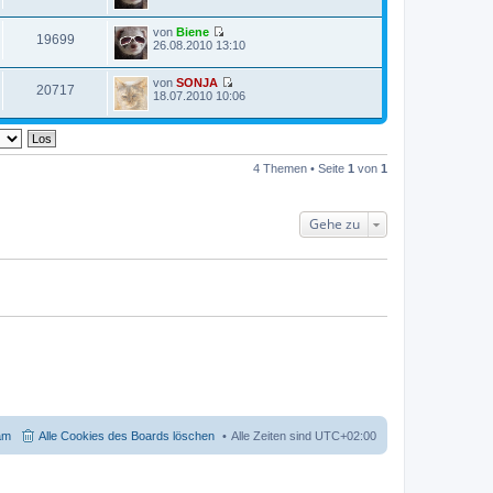
e
t
u
e
von
Biene
e
r
19699
N
26.08.2010 13:10
s
B
e
t
e
u
e
i
von
SONJA
e
r
t
20717
N
18.07.2010 10:06
s
B
r
e
t
e
a
u
e
i
g
e
r
t
s
B
r
t
e
a
4 Themen • Seite
1
von
1
e
i
g
r
t
B
r
e
a
Gehe zu
i
g
t
r
a
g
am
Alle Cookies des Boards löschen
Alle Zeiten sind
UTC+02:00