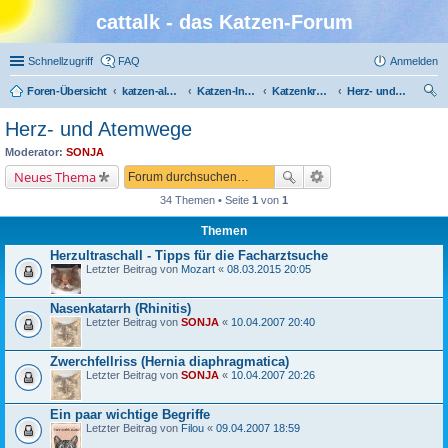
cattalk - das Katzen-Forum
Schnellzugriff
FAQ
Anmelden
Foren-Übersicht
katzen-album.de
Katzen-Infothek
Katzenkrankheiten
Herz- und Atemwege
uc
Herz- und Atemwege
he
Moderator:
SONJA
Neues Thema
34 Themen • Seite
1
von
1
Themen
Herzultraschall - Tipps für die Facharztsuche
Letzter Beitrag von
Mozart
«
08.03.2015 20:05
Nasenkatarrh (Rhinitis)
Letzter Beitrag von
SONJA
«
10.04.2007 20:40
Zwerchfellriss (Hernia diaphragmatica)
Letzter Beitrag von
SONJA
«
10.04.2007 20:26
Ein paar wichtige Begriffe
Letzter Beitrag von
Filou
«
09.04.2007 18:59