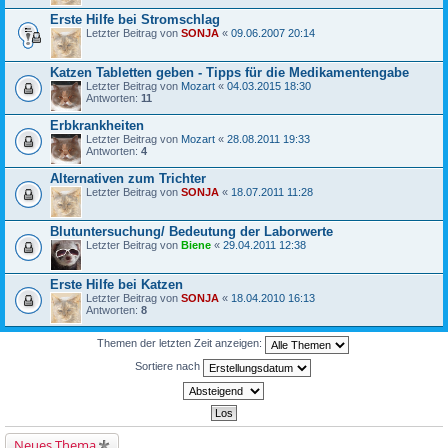
Erste Hilfe bei Stromschlag
Letzter Beitrag von
SONJA
«
09.06.2007 20:14
Katzen Tabletten geben - Tipps für die Medikamentengabe
Letzter Beitrag von
Mozart
«
04.03.2015 18:30
Antworten:
11
Erbkrankheiten
Letzter Beitrag von
Mozart
«
28.08.2011 19:33
Antworten:
4
Alternativen zum Trichter
Letzter Beitrag von
SONJA
«
18.07.2011 11:28
Blutuntersuchung/ Bedeutung der Laborwerte
Letzter Beitrag von
Biene
«
29.04.2011 12:38
Erste Hilfe bei Katzen
Letzter Beitrag von
SONJA
«
18.04.2010 16:13
Antworten:
8
Themen der letzten Zeit anzeigen:
Sortiere nach
Neues Thema