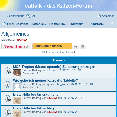
cattalk - das Katzen-Forum
Schnellzugriff
FAQ
Anmelden
Foren-Übersicht
katzen-album.de
Katzen-Infothek
Katzenkrankheiten
Allgemeines
uc
Allgemeines
he
Moderator:
SONJA
Neues Thema
10 Themen • Seite
1
von
1
Themen
MCP Tropfen (Metoclopramid) Zulassung entzogen!!!
Letzter Beitrag von
Mozart
«
20.04.2014 15:34
Antworten:
1
Wie gebe ich meiner Katze die Tablette?
Letzter Beitrag von
gestiefelte_kater
«
02.03.2013 19:01
Antworten:
7
Erste Hilfe bei Unterkühlung
Letzter Beitrag von
SONJA
«
09.06.2007 20:17
Erste Hilfe bei Hitzschlag
Letzter Beitrag von
SONJA
«
09.06.2007 20:15