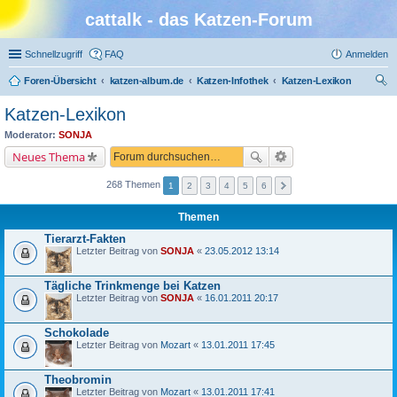
cattalk - das Katzen-Forum
Schnellzugriff
FAQ
Anmelden
Foren-Übersicht
katzen-album.de
Katzen-Infothek
Katzen-Lexikon
uc
Katzen-Lexikon
he
Moderator:
SONJA
Neues Thema
268 Themen
1
2
3
4
5
6
Themen
Tierarzt-Fakten
Letzter Beitrag von
SONJA
«
23.05.2012 13:14
Tägliche Trinkmenge bei Katzen
Letzter Beitrag von
SONJA
«
16.01.2011 20:17
Schokolade
Letzter Beitrag von
Mozart
«
13.01.2011 17:45
Theobromin
Letzter Beitrag von
Mozart
«
13.01.2011 17:41