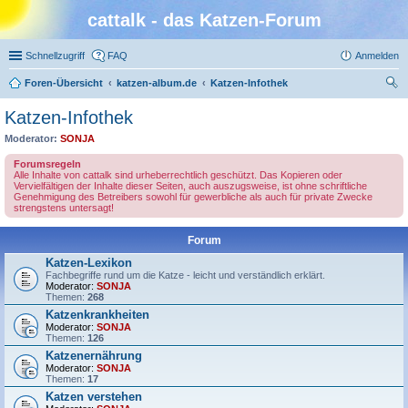
cattalk - das Katzen-Forum
Schnellzugriff
FAQ
Anmelden
Foren-Übersicht
katzen-album.de
Katzen-Infothek
uc
Katzen-Infothek
he
Moderator:
SONJA
Forumsregeln
Alle Inhalte von cattalk sind urheberrechtlich geschützt. Das Kopieren oder
Vervielfältigen der Inhalte dieser Seiten, auch auszugsweise, ist ohne schriftliche
Genehmigung des Betreibers sowohl für gewerbliche als auch für private Zwecke
strengstens untersagt!
Forum
Katzen-Lexikon
Fachbegriffe rund um die Katze - leicht und verständlich erklärt.
Moderator:
SONJA
Themen:
268
Katzenkrankheiten
Moderator:
SONJA
Themen:
126
Katzenernährung
Moderator:
SONJA
Themen:
17
Katzen verstehen