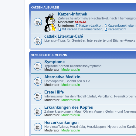
KATZEN-ALBUM.DE
Katzen-Infothek
Zahlreiche informative Fachartikel, nach Themengebie
Moderator:
SONJA
Unterforen:
Katzen-Lexikon
,
Katzenkrankheiten
Mit Katzen zusammenleben
,
Katzenzucht
cattalk Literatur-Café
Literatur-Tipps für Genießer, Interessierte und Bücher-Freaks
GESUNDHEIT & MEDIZIN
Symptome
Typische Katzen-Krankheitssymptome
Moderator:
Moderator/in
Alternative Medizin
Homöopathie, Bachblüten & Co
Moderator:
Moderator/in
Erste Hilfe
Informationen für den Notfall (Unfall, Vergiftung, Fremdkörper 
Moderator:
Moderator/in
Erkrankungen des Kopfes
Zahnerkrankungen, Maul, Ohren, Augen, Gehirn- und Nervensy
Moderator:
Moderator/in
Herzerkrankungen
Herzinsuffizienz, Herzinfakt, Herzklappen, Hypertrophe Kard
Moderator:
Moderator/in