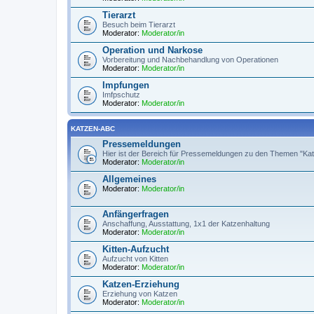
Tierarzt
Besuch beim Tierarzt
Moderator:
Moderator/in
Operation und Narkose
Vorbereitung und Nachbehandlung von Operationen
Moderator:
Moderator/in
Impfungen
Imfpschutz
Moderator:
Moderator/in
KATZEN-ABC
Pressemeldungen
Hier ist der Bereich für Pressemeldungen zu den Themen "Kat
Moderator:
Moderator/in
Allgemeines
Moderator:
Moderator/in
Anfängerfragen
Anschaffung, Ausstattung, 1x1 der Katzenhaltung
Moderator:
Moderator/in
Kitten-Aufzucht
Aufzucht von Kitten
Moderator:
Moderator/in
Katzen-Erziehung
Erziehung von Katzen
Moderator:
Moderator/in