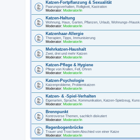
Katzen-Fortpflanzung & Sexualität
Paarungsverhalten, Rolligkeit, Kastration
Moderator:
Moderator/in
Katzen-Haltung
Wohnung, Haus, Garten, Pflanzen, Urlaub, Wohnungs-/Hauska
Moderator:
Moderator/in
Katzenhaar-Allergie
Therapien, Tipps, Immunisierung
Moderator:
Moderator/in
Mehrkatzen-Haushalt
Zwei, drei und mehr Katzen
Moderator:
Moderator/in
Katzen-Pflege & Hygiene
Pflege von Krallen, Fell, Ohren
Moderator:
Moderator/in
Katzen-Psychologie
Katzenprobleme, Problemkatzen
Moderator:
Moderator/in
Katzen- & -Spiel-Verhalten
Eigenarten, Sprache, Kommunikation, Katzen-Spielzeug, Kuns
Moderator:
Moderator/in
Brennpunkt
Kontroverse Themen, sachlich diskutiert
Moderator:
Moderator/in
Regenbogenbrücke
Trauer und Trost beim Abschied von einer Katze
Moderator:
Moderator/in