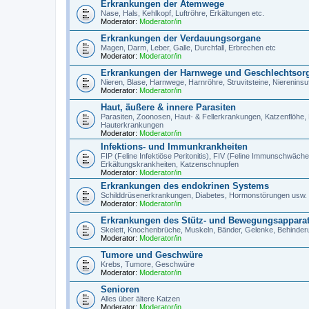
Erkrankungen der Atemwege
Nase, Hals, Kehlkopf, Luftröhre, Erkältungen etc.
Moderator:
Moderator/in
Erkrankungen der Verdauungsorgane
Magen, Darm, Leber, Galle, Durchfall, Erbrechen etc
Moderator:
Moderator/in
Erkrankungen der Harnwege und Geschlechtsor
Nieren, Blase, Harnwege, Harnröhre, Struvitsteine, Niereninsu
Moderator:
Moderator/in
Haut, äußere & innere Parasiten
Parasiten, Zoonosen, Haut- & Fellerkrankungen, Katzenflöhe,
Hauterkrankungen
Moderator:
Moderator/in
Infektions- und Immunkrankheiten
FIP (Feline Infektiöse Peritonitis), FIV (Feline Immunschwäc
Erkältungskrankheiten, Katzenschnupfen
Moderator:
Moderator/in
Erkrankungen des endokrinen Systems
Schilddrüsenerkrankungen, Diabetes, Hormonstörungen usw.
Moderator:
Moderator/in
Erkrankungen des Stütz- und Bewegungsappara
Skelett, Knochenbrüche, Muskeln, Bänder, Gelenke, Behinderun
Moderator:
Moderator/in
Tumore und Geschwüre
Krebs, Tumore, Geschwüre
Moderator:
Moderator/in
Senioren
Alles über ältere Katzen
Moderator:
Moderator/in