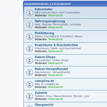
KATZENERNÄHRUNG & KATZENBEDARF
Katzenfutter
Alles rund um Nass- und Trockenfutter
Moderator:
Moderator/in
Nahrungsergänzung
Malz, Vitamine, Mineralstoffe, Leckerlies
Moderator:
Moderator/in
Rohfütterung
Barfen, Frischfleisch, Frischfisch, Mäuse
Moderator:
Moderator/in
Kratzbäume & Kuschelmöbel
Kratzbäume, Kletter- und Kuschelmöbel
Moderator:
Moderator/in
Katzen-Shops
Katzenbedarf - Online-Shops
Moderator:
Moderator/in
Katzen-Versandhandel
Katzenbedarf - Versandhandel
Moderator:
Moderator/in
catnipline.de
Alles zu catnipline.de
Moderator:
Moderator/in
Zubehör
Toiletten, Streu, Wasserbrunnen, Bürsten, usw.
Moderator:
Moderator/in
Übergewicht