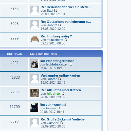
a
e
t
e
g
i
e
u
Re: Herausfinden wer ein Medi…
t
5156
r
e
von
Sabl
r
B
s
N
29.09.2020 21:01
a
e
t
e
g
i
e
u
Re: Operations versicherung s…
t
3098
r
e
von
Robrit2
r
B
s
N
16.05.2020 12:29
a
e
t
e
g
i
e
u
Re: Impfung nötig ?
t
2229
r
e
von
teufelchentf
r
B
s
N
02.12.2018 08:56
a
e
t
e
g
i
e
u
t
r
e
BEITRÄGE
LETZTER BEITRAG
r
B
s
a
e
t
Re: Wilderer gefressen
4292
g
i
e
von
IschliebäKatzen
t
r
N
07.07.2018 19:42
r
B
e
a
e
u
Verdampfer online kaufen
41823
g
i
e
von
Robrit2
t
s
N
18.02.2024 22:48
r
t
e
a
e
u
Re: Alle Infos über Katzen
7709
g
r
e
von
hildchen
B
s
N
20.07.2020 23:32
e
t
e
i
e
u
Re: zahnwechsel
t
11759
r
e
von
Felinae
r
B
s
N
29.08.2017 19:41
a
e
t
e
g
i
e
u
Re: Große Zicke mit Vorliebe
t
6898
r
e
von
CatSahri
r
B
s
N
02.09.2020 20:03
a
e
t
e
g