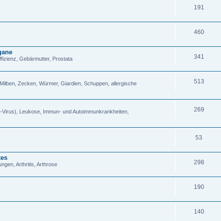
191
460
gane
341
ffizienz, Gebärmutter, Prostata
513
 Milben, Zecken, Würmer, Giardien, Schuppen, allergische
269
he-Virus), Leukose, Immun- und Autoimmunkrankheiten,
53
tes
298
gen, Arthritis, Arthrose
190
140