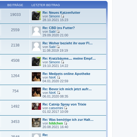
g
i
e
e
t
BEITRÄGE
LETZTER BEITRAG
r
s
r
B
t
a
Re: Neues Katzenfutter
e
e
19033
g
von
Simonn
i
r
N
28.10.2021 15:23
t
B
e
r
e
u
a
Re: CBD ins Futter?
i
2559
e
g
von
Sabl
t
s
N
29.09.2020 21:00
r
t
e
a
e
u
g
Re: Woher bezieht ihr euer Fl…
2138
r
e
von
Sabl
B
s
N
11.08.2019 19:19
e
t
e
i
e
u
Re: Kratzbäume.... meine Empf…
t
4508
r
e
von
Simonn
r
B
s
N
19.10.2021 14:22
a
e
t
e
g
i
e
u
Re: Medpets online Apotheke
t
1264
r
e
von
NinK
r
B
s
N
04.01.2020 22:59
a
e
t
e
g
i
e
u
Re: Bevor ich mich jetzt aufr…
t
754
r
e
von
NinK
r
B
s
N
06.01.2020 08:35
a
e
t
e
g
i
e
u
Re: Catnip Spray von Trixie
t
1492
r
e
von
catsemini
r
B
s
N
01.02.2017 10:09
a
e
t
e
g
i
e
u
Re: Was benötige ich zur Halt…
t
3453
r
e
von
hildchen
r
B
s
N
20.08.2021 16:40
a
e
t
e
g
i
e
u
Re:
t
2548
r