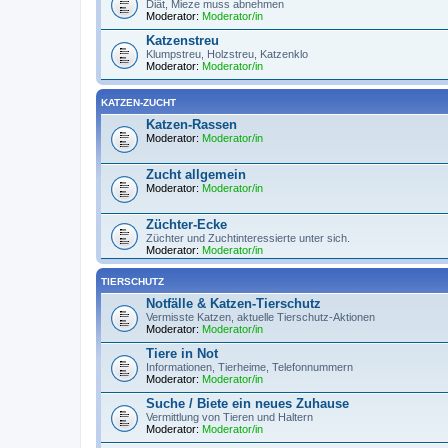
Diät, Mieze muss abnehmen
Moderator:
Moderator/in
Katzenstreu
Klumpstreu, Holzstreu, Katzenklo
Moderator:
Moderator/in
KATZEN-ZUCHT
Katzen-Rassen
Moderator:
Moderator/in
Zucht allgemein
Moderator:
Moderator/in
Züchter-Ecke
Züchter und Zuchtinteressierte unter sich.
Moderator:
Moderator/in
TIERSCHUTZ
Notfälle & Katzen-Tierschutz
Vermisste Katzen, aktuelle Tierschutz-Aktionen
Moderator:
Moderator/in
Tiere in Not
Informationen, Tierheime, Telefonnummern
Moderator:
Moderator/in
Suche / Biete ein neues Zuhause
Vermittlung von Tieren und Haltern
Moderator:
Moderator/in