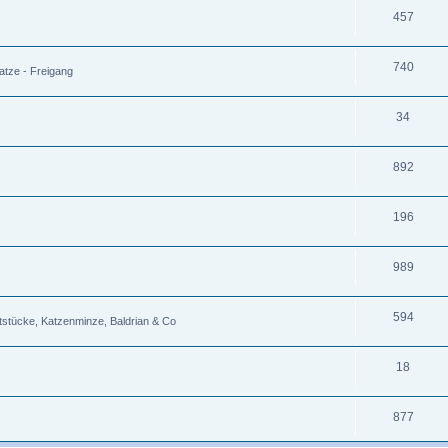
457
740
tze - Freigang
34
892
196
989
594
tstücke, Katzenminze, Baldrian & Co
18
877