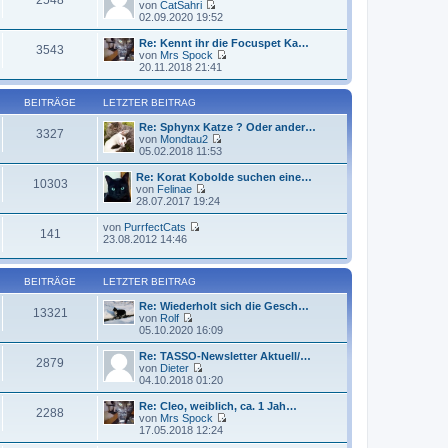
e
von
CatSahri
r
B
s
N
02.09.2020 19:52
a
e
t
e
g
i
e
u
Re: Kennt ihr die Focuspet Ka…
t
3543
r
e
von
Mrs Spock
r
B
s
N
20.11.2018 21:41
a
e
t
e
g
i
e
u
t
r
e
BEITRÄGE
LETZTER BEITRAG
r
B
s
a
e
t
Re: Sphynx Katze ? Oder ander…
3327
g
i
e
von
Mondtau2
t
N
r
05.02.2018 11:53
r
e
B
a
u
e
Re: Korat Kobolde suchen eine…
10303
g
e
i
von
Felinae
s
t
N
28.07.2017 19:24
t
r
e
e
a
u
von
PurrfectCats
141
r
g
e
N
23.08.2012 14:46
B
s
e
e
t
u
i
e
e
t
BEITRÄGE
LETZTER BEITRAG
r
s
r
B
t
a
Re: Wiederholt sich die Gesch…
e
e
13321
g
von
Rolf
i
r
N
05.10.2020 16:09
t
B
e
r
e
u
a
Re: TASSO-Newsletter Aktuell/…
i
2879
e
g
von
Dieter
t
s
N
04.10.2018 01:20
r
t
e
a
e
u
g
Re: Cleo, weiblich, ca. 1 Jah…
2288
r
e
von
Mrs Spock
B
s
N
17.05.2018 12:24
e
t
e
i