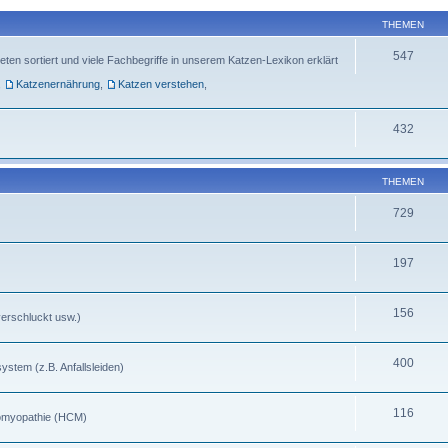
THEMEN
547
ten sortiert und viele Fachbegriffe in unserem Katzen-Lexikon erklärt
,
Katzenernährung
,
Katzen verstehen
,
432
THEMEN
729
197
156
verschluckt usw.)
400
stem (z.B. Anfallsleiden)
116
iomyopathie (HCM)