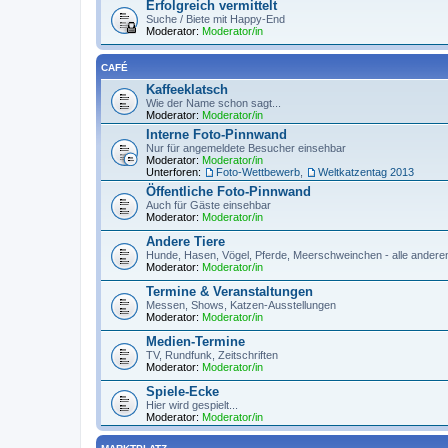
Erfolgreich vermittelt
Suche / Biete mit Happy-End
Moderator:
Moderator/in
CAFÉ
Kaffeeklatsch
Wie der Name schon sagt...
Moderator:
Moderator/in
Interne Foto-Pinnwand
Nur für angemeldete Besucher einsehbar
Moderator:
Moderator/in
Unterforen:
Foto-Wettbewerb
,
Weltkatzentag 2013
Öffentliche Foto-Pinnwand
Auch für Gäste einsehbar
Moderator:
Moderator/in
Andere Tiere
Hunde, Hasen, Vögel, Pferde, Meerschweinchen - alle andere
Moderator:
Moderator/in
Termine & Veranstaltungen
Messen, Shows, Katzen-Ausstellungen
Moderator:
Moderator/in
Medien-Termine
TV, Rundfunk, Zeitschriften
Moderator:
Moderator/in
Spiele-Ecke
Hier wird gespielt...
Moderator:
Moderator/in