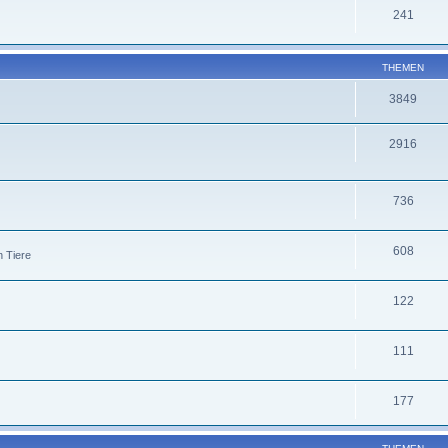
241
THEMEN
3849
2916
736
608
n Tiere
122
111
177