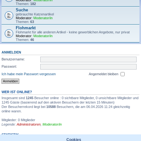
Moderator:
Moderator/in
Themen:
182
Suche
gebrauchte Katzenartikel
Moderator:
Moderator/in
Themen:
63
Flohmarkt
Flohmarkt für alle anderen Artikel - keine gewerblichen Angebote, nur privat
Moderator:
Moderator/in
Themen:
46
ANMELDEN
Benutzername:
Passwort:
Ich habe mein Passwort vergessen
Angemeldet bleiben
WER IST ONLINE?
Insgesamt sind
1245
Besucher online : 0 sichtbare Mitglieder, 0 unsichtbare Mitglieder und
1245 Gäste (basierend auf den aktiven Besuchern der letzten 15 Minuten)
Der Besucherrekord liegt bei
10588
Besuchern, die am 06.04.2026 11:24 gleichzeitig
online waren.
Mitglieder: 0 Mitglieder
Legende:
Administratoren
,
Moderator/in
STATISTIK
Cookies
Beiträge insgesamt
1355595
• Themen insgesamt
31935
• Mitglieder insgesamt
6711
•