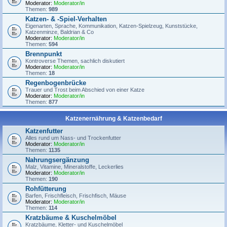
Moderator:
Moderator/in
Themen:
989
Katzen- & -Spiel-Verhalten
Eigenarten, Sprache, Kommunikation, Katzen-Spielzeug, Kunststücke,
Katzenminze, Baldrian & Co
Moderator:
Moderator/in
Themen:
594
Brennpunkt
Kontroverse Themen, sachlich diskutiert
Moderator:
Moderator/in
Themen:
18
Regenbogenbrücke
Trauer und Trost beim Abschied von einer Katze
Moderator:
Moderator/in
Themen:
877
Katzenernährung & Katzenbedarf
Katzenfutter
Alles rund um Nass- und Trockenfutter
Moderator:
Moderator/in
Themen:
1135
Nahrungsergänzung
Malz, Vitamine, Mineralstoffe, Leckerlies
Moderator:
Moderator/in
Themen:
190
Rohfütterung
Barfen, Frischfleisch, Frischfisch, Mäuse
Moderator:
Moderator/in
Themen:
114
Kratzbäume & Kuschelmöbel
Kratzbäume, Kletter- und Kuschelmöbel