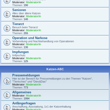
Moderator:
Moderator/in
Themen:
190
Senioren
Alles über ältere Katzen
Moderator:
Moderator/in
Themen:
140
Tierarzt
Besuch beim Tierarzt
Moderator:
Moderator/in
Themen:
255
Operation und Narkose
Vorbereitung und Nachbehandlung von Operationen
Moderator:
Moderator/in
Themen:
130
Impfungen
Imfpschutz
Moderator:
Moderator/in
Themen:
125
Katzen-ABC
Pressemeldungen
Hier ist der Bereich für Pressemeldungen zu den Themen "Katzen",
"Tierisches" und "Dies&Das"
Moderator:
Moderator/in
Themen:
773
Allgemeines
Moderator:
Moderator/in
Themen:
1994
Anfängerfragen
Anschaffung, Ausstattung, 1x1 der Katzenhaltung
Moderator:
Moderator/in