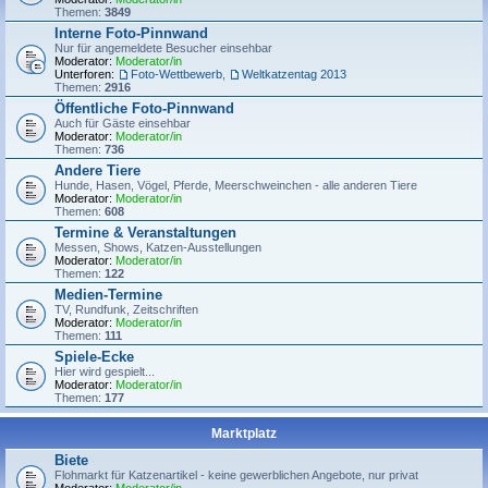
Themen:
3849
Interne Foto-Pinnwand
Nur für angemeldete Besucher einsehbar
Moderator:
Moderator/in
Unterforen:
Foto-Wettbewerb
,
Weltkatzentag 2013
Themen:
2916
Öffentliche Foto-Pinnwand
Auch für Gäste einsehbar
Moderator:
Moderator/in
Themen:
736
Andere Tiere
Hunde, Hasen, Vögel, Pferde, Meerschweinchen - alle anderen Tiere
Moderator:
Moderator/in
Themen:
608
Termine & Veranstaltungen
Messen, Shows, Katzen-Ausstellungen
Moderator:
Moderator/in
Themen:
122
Medien-Termine
TV, Rundfunk, Zeitschriften
Moderator:
Moderator/in
Themen:
111
Spiele-Ecke
Hier wird gespielt...
Moderator:
Moderator/in
Themen:
177
Marktplatz
Biete
Flohmarkt für Katzenartikel - keine gewerblichen Angebote, nur privat