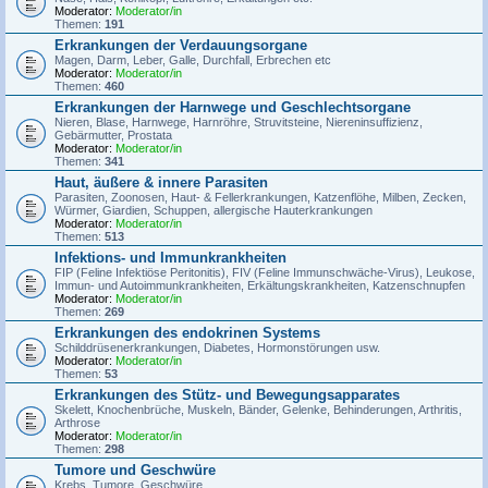
Moderator:
Moderator/in
Themen:
191
Erkrankungen der Verdauungsorgane
Magen, Darm, Leber, Galle, Durchfall, Erbrechen etc
Moderator:
Moderator/in
Themen:
460
Erkrankungen der Harnwege und Geschlechtsorgane
Nieren, Blase, Harnwege, Harnröhre, Struvitsteine, Niereninsuffizienz,
Gebärmutter, Prostata
Moderator:
Moderator/in
Themen:
341
Haut, äußere & innere Parasiten
Parasiten, Zoonosen, Haut- & Fellerkrankungen, Katzenflöhe, Milben, Zecken,
Würmer, Giardien, Schuppen, allergische Hauterkrankungen
Moderator:
Moderator/in
Themen:
513
Infektions- und Immunkrankheiten
FIP (Feline Infektiöse Peritonitis), FIV (Feline Immunschwäche-Virus), Leukose,
Immun- und Autoimmunkrankheiten, Erkältungskrankheiten, Katzenschnupfen
Moderator:
Moderator/in
Themen:
269
Erkrankungen des endokrinen Systems
Schilddrüsenerkrankungen, Diabetes, Hormonstörungen usw.
Moderator:
Moderator/in
Themen:
53
Erkrankungen des Stütz- und Bewegungsapparates
Skelett, Knochenbrüche, Muskeln, Bänder, Gelenke, Behinderungen, Arthritis,
Arthrose
Moderator:
Moderator/in
Themen:
298
Tumore und Geschwüre
Krebs, Tumore, Geschwüre