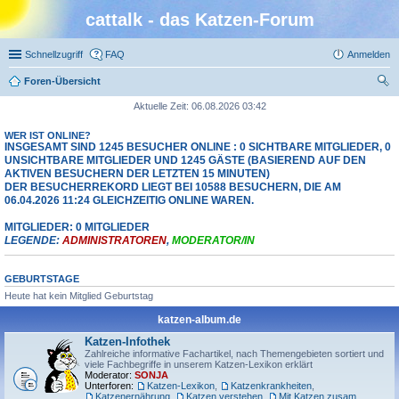
cattalk - das Katzen-Forum
Schnellzugriff
FAQ
Anmelden
Foren-Übersicht
uc
Aktuelle Zeit: 06.08.2026 03:42
he
WER IST ONLINE?
INSGESAMT SIND
1245
BESUCHER ONLINE : 0 SICHTBARE MITGLIEDER, 0
UNSICHTBARE MITGLIEDER UND 1245 GÄSTE (BASIEREND AUF DEN
AKTIVEN BESUCHERN DER LETZTEN 15 MINUTEN)
DER BESUCHERREKORD LIEGT BEI
10588
BESUCHERN, DIE AM
06.04.2026 11:24 GLEICHZEITIG ONLINE WAREN.
MITGLIEDER: 0 MITGLIEDER
LEGENDE:
ADMINISTRATOREN
,
MODERATOR/IN
GEBURTSTAGE
Heute hat kein Mitglied Geburtstag
katzen-album.de
Katzen-Infothek
Zahlreiche informative Fachartikel, nach Themengebieten sortiert und
viele Fachbegriffe in unserem Katzen-Lexikon erklärt
Moderator:
SONJA
Unterforen:
Katzen-Lexikon
,
Katzenkrankheiten
,
Katzenernährung
,
Katzen verstehen
,
Mit Katzen zusammenleben
,