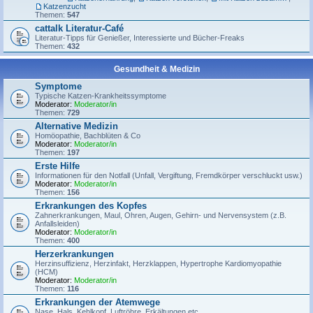
Katzenzucht
Themen:
547
cattalk Literatur-Café
Literatur-Tipps für Genießer, Interessierte und Bücher-Freaks
Themen:
432
Gesundheit & Medizin
Symptome
Typische Katzen-Krankheitssymptome
Moderator:
Moderator/in
Themen:
729
Alternative Medizin
Homöopathie, Bachblüten & Co
Moderator:
Moderator/in
Themen:
197
Erste Hilfe
Informationen für den Notfall (Unfall, Vergiftung, Fremdkörper verschluckt usw.)
Moderator:
Moderator/in
Themen:
156
Erkrankungen des Kopfes
Zahnerkrankungen, Maul, Ohren, Augen, Gehirn- und Nervensystem (z.B.
Anfallsleiden)
Moderator:
Moderator/in
Themen:
400
Herzerkrankungen
Herzinsuffizienz, Herzinfakt, Herzklappen, Hypertrophe Kardiomyopathie
(HCM)
Moderator:
Moderator/in
Themen:
116
Erkrankungen der Atemwege
Nase, Hals, Kehlkopf, Luftröhre, Erkältungen etc.