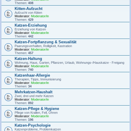
Themen:
408
Kitten-Aufzucht
Aufzucht von Kitten
Moderator:
Moderator/in
Themen:
429
Katzen-Erziehung
Erziehung von Katzen
Moderator:
Moderator/in
Themen:
442
Katzen-Fortpflanzung & Sexualität
Paarungsverhalten, Rolligkeit, Kastration
Moderator:
Moderator/in
Themen:
457
Katzen-Haltung
Wohnung, Haus, Garten, Pflanzen, Urlaub, Wohnungs-/Hauskatze - Freigang
Moderator:
Moderator/in
Themen:
740
Katzenhaar-Allergie
Therapien, Tipps, Immunisierung
Moderator:
Moderator/in
Themen:
34
Mehrkatzen-Haushalt
Zwei, drei und mehr Katzen
Moderator:
Moderator/in
Themen:
892
Katzen-Pflege & Hygiene
Pflege von Krallen, Fell, Ohren
Moderator:
Moderator/in
Themen:
196
Katzen-Psychologie
Katzenprobleme, Problemkatzen