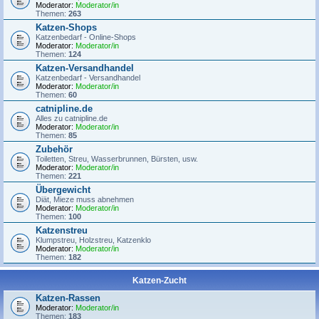
Moderator:
Moderator/in
Themen:
263
Katzen-Shops
Katzenbedarf - Online-Shops
Moderator:
Moderator/in
Themen:
124
Katzen-Versandhandel
Katzenbedarf - Versandhandel
Moderator:
Moderator/in
Themen:
60
catnipline.de
Alles zu catnipline.de
Moderator:
Moderator/in
Themen:
85
Zubehör
Toiletten, Streu, Wasserbrunnen, Bürsten, usw.
Moderator:
Moderator/in
Themen:
221
Übergewicht
Diät, Mieze muss abnehmen
Moderator:
Moderator/in
Themen:
100
Katzenstreu
Klumpstreu, Holzstreu, Katzenklo
Moderator:
Moderator/in
Themen:
182
Katzen-Zucht
Katzen-Rassen
Moderator:
Moderator/in
Themen:
183