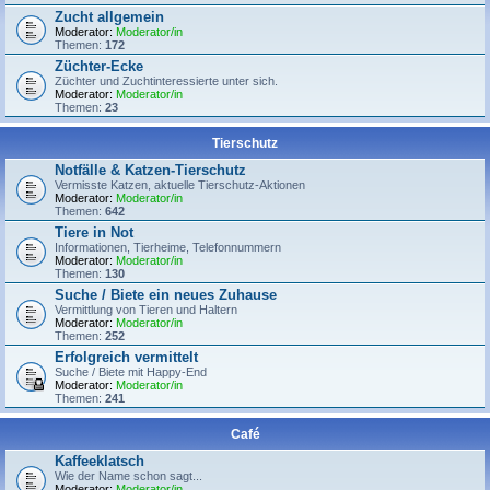
Zucht allgemein
Moderator:
Moderator/in
Themen:
172
Züchter-Ecke
Züchter und Zuchtinteressierte unter sich.
Moderator:
Moderator/in
Themen:
23
Tierschutz
Notfälle & Katzen-Tierschutz
Vermisste Katzen, aktuelle Tierschutz-Aktionen
Moderator:
Moderator/in
Themen:
642
Tiere in Not
Informationen, Tierheime, Telefonnummern
Moderator:
Moderator/in
Themen:
130
Suche / Biete ein neues Zuhause
Vermittlung von Tieren und Haltern
Moderator:
Moderator/in
Themen:
252
Erfolgreich vermittelt
Suche / Biete mit Happy-End
Moderator:
Moderator/in
Themen:
241
Café
Kaffeeklatsch
Wie der Name schon sagt...
Moderator:
Moderator/in